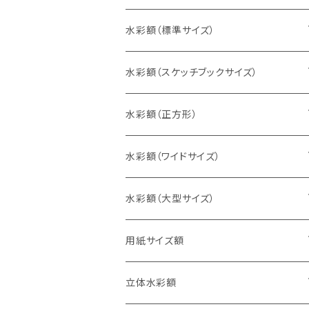
水彩額（標準サイズ）
インチ判（203×254ミリ）
水彩額（スケッチブックサイズ）
八切判（242×303ミリ）
スケッチ4Ｆ（352×443ミリ）
水彩額（正方形）
太子判（288×379ミリ）
スケッチ6Ｆ（458×550ミリ）
10cm正方形（100×100ミリ）
水彩額（ワイドサイズ）
四切判（348×424ミリ）
スケッチ8Ｆ（520×595ミリ）
15cm正方形（150×150ミリ）
15×30cm
水彩額（大型サイズ）
大衣判（394×509ミリ）
スケッチ10Ｆ（595×670ミリ）
20cm正方形（200×200ミリ）
20×40cm
大判（660×850ミリ）
用紙サイズ額
半切判（424×545ミリ）
25cm正方形（250×250ミリ）
25×50cm
MO判（693×893ミリ）
B5判（182×257ミリ）
立体水彩額