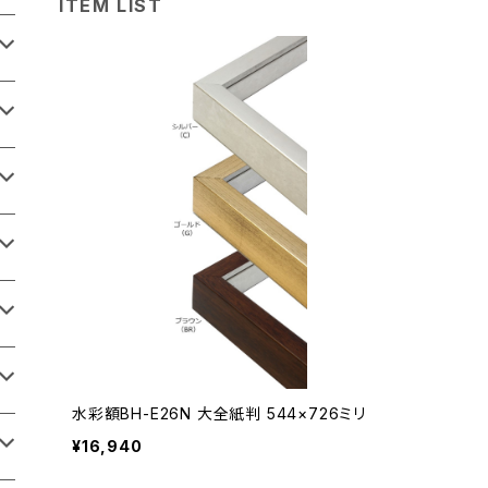
ITEM LIST
水彩額BH-E26N 大全紙判 544×726ミリ
¥16,940