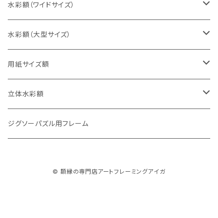
太子判（288×379ミリ）
スケッチ6Ｆ（458×550ミリ）
10cm正方形（100×100ミリ）
水彩額（ワイドサイズ）
四切判（348×424ミリ）
スケッチ8Ｆ（520×595ミリ）
15cm正方形（150×150ミリ）
15×30cm
水彩額（大型サイズ）
大衣判（394×509ミリ）
スケッチ10Ｆ（595×670ミリ）
20cm正方形（200×200ミリ）
20×40cm
大判（660×850ミリ）
用紙サイズ額
半切判（424×545ミリ）
25cm正方形（250×250ミリ）
25×50cm
MO判（693×893ミリ）
B5判（182×257ミリ）
立体水彩額
三三判（455×606ミリ）
30cm正方形（300×300ミリ）
30×60cm
特全判（780×1050ミリ）
A4判（210×297ミリ）
インチ判（203×254ミリ）
ジグソーパズル用フレーム
小全紙判（509×660ミリ）
35cm正方形（350×350ミリ）
30×90cm
B4判（257×364ミリ）
八切判（242×303ミリ）
© 額縁の専門店アートフレーミングアイガ
大全紙判（545×727ミリ）
40cm正方形（400×400ミリ）
35×70cm
A3判（297×420ミリ）
太子判（288×379ミリ）
45cm正方形（450×450ミリ）
40×80cm
B3判（364×515ミリ）
四切判（348×424ミリ）