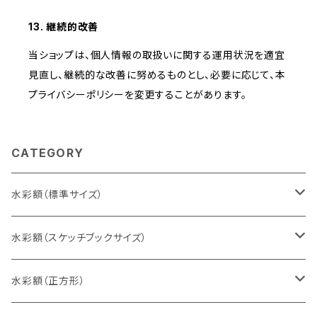
13. 継続的改善
当ショップは、個人情報の取扱いに関する運用状況を適宜
見直し、継続的な改善に努めるものとし、必要に応じて、本
プライバシーポリシーを変更することがあります。
CATEGORY
水彩額（標準サイズ）
インチ判（203×254ミリ）
水彩額（スケッチブックサイズ）
八切判（242×303ミリ）
スケッチ4Ｆ（352×443ミリ）
水彩額（正方形）