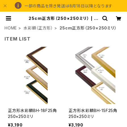
一部の商品を除き発送は8月18日以降となります
25cm正方形（250×250ミリ） | 額
縁の専門店アートフレーミングアイガ
HOME
水彩額（正方形）
25cm正方形（250×250ミリ）
ITEM LIST
正方形水彩額BH-18F25角
正方形水彩額BH-15F25角
250×250ミリ
250×250ミリ
¥3,190
¥3,190