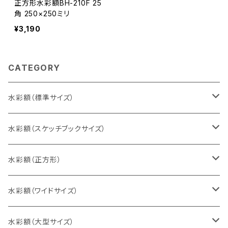
正方形水彩額BH-210F 25
角 250×250ミリ
¥3,190
CATEGORY
水彩額（標準サイズ）
インチ判（203×254ミリ）
水彩額（スケッチブックサイズ）
八切判（242×303ミリ）
スケッチ4Ｆ（352×443ミリ）
水彩額（正方形）
太子判（288×379ミリ）
スケッチ6Ｆ（458×550ミリ）
10cm正方形（100×100ミリ）
水彩額（ワイドサイズ）
四切判（348×424ミリ）
スケッチ8Ｆ（520×595ミリ）
15cm正方形（150×150ミリ）
15×30cm
水彩額（大型サイズ）