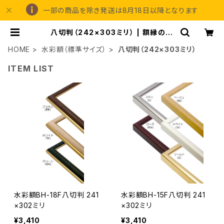
一部の商品を除き発送は8月18日以降となります
八切判（242×303ミリ） | 額縁の専
門店アートフレーミングアイガ
HOME
水彩額（標準サイズ）
八切判（242×303ミリ）
ITEM LIST
水彩額BH-18F八切判 241
水彩額BH-15F八切判 241
×302ミリ
×302ミリ
¥3,410
¥3,410