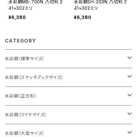
水彩額MB-700N 八切判 2
水彩額SH-203N 八切判 2
41×302ミリ
41×302ミリ
¥6,380
¥6,380
CATEGORY
水彩額（標準サイズ）
インチ判（203×254ミリ）
水彩額（スケッチブックサイズ）
八切判（242×303ミリ）
スケッチ4Ｆ（352×443ミリ）
水彩額（正方形）
太子判（288×379ミリ）
スケッチ6Ｆ（458×550ミリ）
10cm正方形（100×100ミリ）
水彩額（ワイドサイズ）
四切判（348×424ミリ）
スケッチ8Ｆ（520×595ミリ）
15cm正方形（150×150ミリ）
15×30cm
水彩額（大型サイズ）