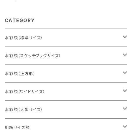
CATEGORY
水彩額（標準サイズ）
インチ判（203×254ミリ）
水彩額（スケッチブックサイズ）
八切判（242×303ミリ）
スケッチ4Ｆ（352×443ミリ）
水彩額（正方形）
太子判（288×379ミリ）
スケッチ6Ｆ（458×550ミリ）
10cm正方形（100×100ミリ）
水彩額（ワイドサイズ）
四切判（348×424ミリ）
スケッチ8Ｆ（520×595ミリ）
15cm正方形（150×150ミリ）
15×30cm
水彩額（大型サイズ）
大衣判（394×509ミリ）
スケッチ10Ｆ（595×670ミリ）
20cm正方形（200×200ミリ）
20×40cm
大判（660×850ミリ）
用紙サイズ額