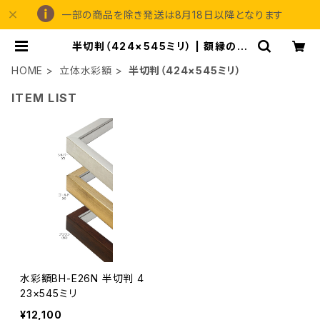
一部の商品を除き発送は8月18日以降となります
半切判（424×545ミリ） | 額縁の専
門店アートフレーミングアイガ
HOME
立体水彩額
半切判（424×545ミリ）
ITEM LIST
水彩額BH-E26N 半切判 4
23×545ミリ
¥12,100