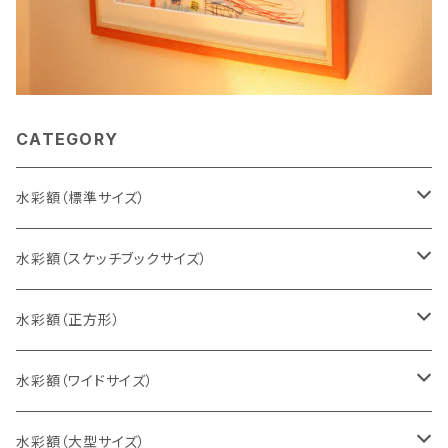
CATEGORY
水彩額（標準サイズ）
インチ判（203×254ミリ）
水彩額（スケッチブックサイズ）
八切判（242×303ミリ）
スケッチ4Ｆ（352×443ミリ）
水彩額（正方形）
太子判（288×379ミリ）
スケッチ6Ｆ（458×550ミリ）
10cm正方形（100×100ミリ）
水彩額（ワイドサイズ）
四切判（348×424ミリ）
スケッチ8Ｆ（520×595ミリ）
15cm正方形（150×150ミリ）
15×30cm
水彩額（大型サイズ）