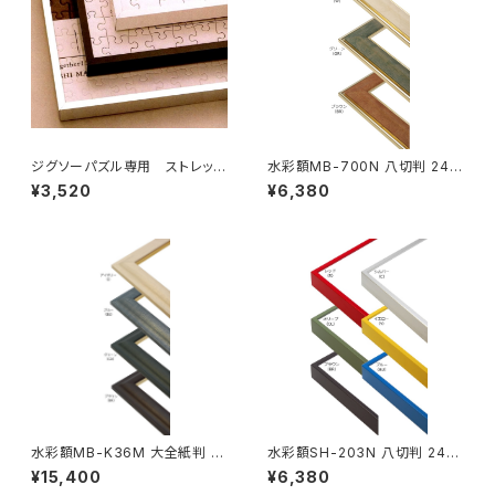
ジグソーパズル専用 ストレッチ
水彩額MB-700N 八切判 241
ライン 405×770ミリ （10ボW)
×302ミリ
¥3,520
¥6,380
水彩額MB-K36M 大全紙判 5
水彩額SH-203N 八切判 241×
44×726ミリ
302ミリ
¥15,400
¥6,380