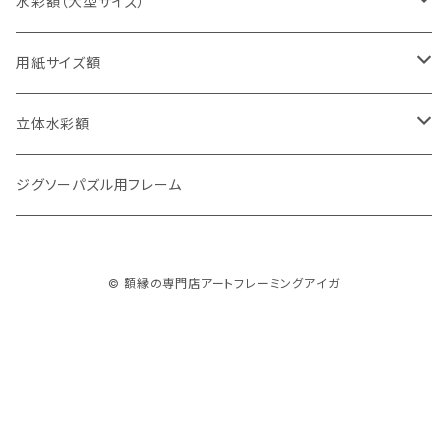
四切判（348×424ミリ）
スケッチ8Ｆ（520×595ミリ）
15cm正方形（150×150ミリ）
15×30cm
水彩額（大型サイズ）
大衣判（394×509ミリ）
スケッチ10Ｆ（595×670ミリ）
20cm正方形（200×200ミリ）
20×40cm
大判（660×850ミリ）
用紙サイズ額
半切判（424×545ミリ）
25cm正方形（250×250ミリ）
25×50cm
MO判（693×893ミリ）
B5判（182×257ミリ）
立体水彩額
三三判（455×606ミリ）
30cm正方形（300×300ミリ）
30×60cm
特全判（780×1050ミリ）
A4判（210×297ミリ）
インチ判（203×254ミリ）
ジグソーパズル用フレーム
小全紙判（509×660ミリ）
35cm正方形（350×350ミリ）
30×90cm
B4判（257×364ミリ）
八切判（242×303ミリ）
© 額縁の専門店アートフレーミングアイガ
大全紙判（545×727ミリ）
40cm正方形（400×400ミリ）
35×70cm
A3判（297×420ミリ）
太子判（288×379ミリ）
45cm正方形（450×450ミリ）
40×80cm
B3判（364×515ミリ）
四切判（348×424ミリ）
50cm正方形（500×500ミリ）
45×90cm
A2判（420×594ミリ）
大衣判（394×509ミリ）