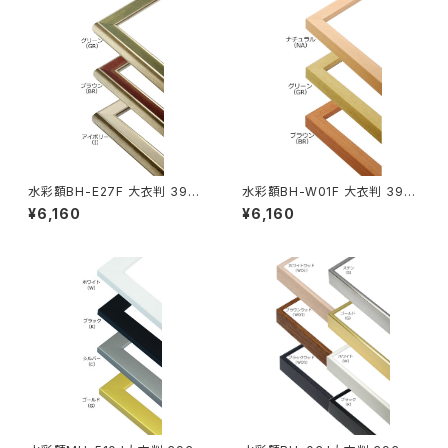
水彩額BH-E27F 大衣判 393×
水彩額BH-W01F 大衣判 393
508ミリ
×508ミリ
¥6,160
¥6,160