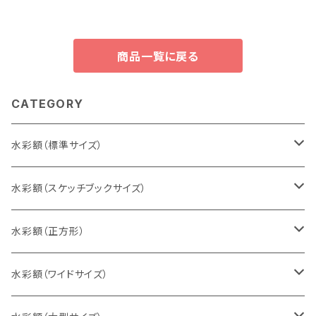
商品一覧に戻る
CATEGORY
水彩額（標準サイズ）
インチ判（203×254ミリ）
水彩額（スケッチブックサイズ）
八切判（242×303ミリ）
スケッチ4Ｆ（352×443ミリ）
水彩額（正方形）
太子判（288×379ミリ）
スケッチ6Ｆ（458×550ミリ）
10cm正方形（100×100ミリ）
水彩額（ワイドサイズ）