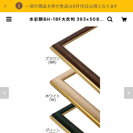
一部の商品を除き発送は8月18日以降となります
水彩額BH-18F大衣判 393×508ミ
リ | 額縁の専門店アートフレーミング
アイガ