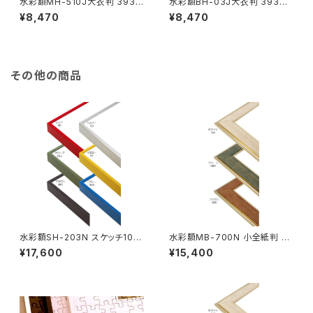
水彩額MH-510J大衣判 393×
水彩額BH-03J大衣判 393×5
508ミリ
08ミリ
¥8,470
¥8,470
その他の商品
水彩額SH-203N スケッチ10F
水彩額MB-700N 小全紙判 50
595×670ミリ
7×659ミリ
¥17,600
¥15,400