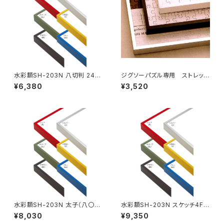
水彩額SH-203N 八切判 241×
ジグソーパズル専用 ストレッチ
302ミリ
ライン 405×770ミリ （10ボW)
¥6,380
¥3,520
水彩額SH-203N 太子（八〇）
水彩額SH-203N スケッチ4F 3
判 287×378ミリ
52×443ミリ
¥8,030
¥9,350