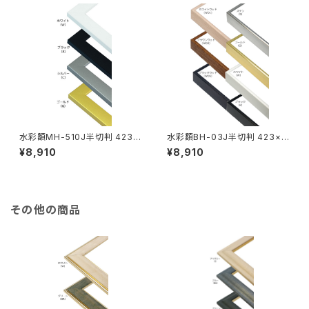
水彩額MH-510J半切判 423×
水彩額BH-03J半切判 423×5
545ミリ
45ミリ
¥8,910
¥8,910
その他の商品