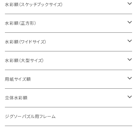
インチ判（203×254ミリ）
水彩額（スケッチブックサイズ）
八切判（242×303ミリ）
スケッチ4Ｆ（352×443ミリ）
水彩額（正方形）
太子判（288×379ミリ）
スケッチ6Ｆ（458×550ミリ）
10cm正方形（100×100ミリ）
水彩額（ワイドサイズ）
四切判（348×424ミリ）
スケッチ8Ｆ（520×595ミリ）
15cm正方形（150×150ミリ）
15×30cm
水彩額（大型サイズ）
大衣判（394×509ミリ）
スケッチ10Ｆ（595×670ミリ）
20cm正方形（200×200ミリ）
20×40cm
大判（660×850ミリ）
用紙サイズ額
半切判（424×545ミリ）
25cm正方形（250×250ミリ）
25×50cm
MO判（693×893ミリ）
B5判（182×257ミリ）
立体水彩額
三三判（455×606ミリ）
30cm正方形（300×300ミリ）
30×60cm
特全判（780×1050ミリ）
A4判（210×297ミリ）
インチ判（203×254ミリ）
ジグソーパズル用フレーム
小全紙判（509×660ミリ）
35cm正方形（350×350ミリ）
30×90cm
B4判（257×364ミリ）
八切判（242×303ミリ）