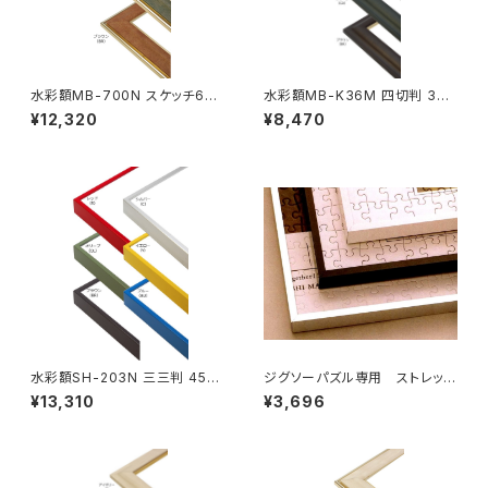
水彩額MB-700N スケッチ6F
水彩額MB-K36M 四切判 347
458×550ミリ
×423ミリ
¥12,320
¥8,470
水彩額SH-203N 三三判 454
ジグソーパズル専用 ストレッチ
×605ミリ
ライン 615×615ミリ （12ボ)
¥13,310
¥3,696