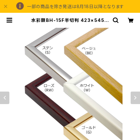
一部の商品を除き発送は8月18日以降となります
水彩額BH-15F半切判 423×545ミ
リ | 額縁の専門店アートフレーミング
アイガ