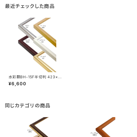
最近チェックした商品
水彩額BH-15F半切判 423×5
45ミリ
¥6,600
同じカテゴリの商品