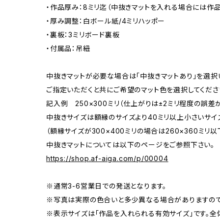
・作品厚み：8ミリ迄（中抜きマットを入れる場合には作品
・厚み調整：白ボール紙/4ミリハッポー
・裏板：3ミリボード裏板
・付属品：吊紐
中抜きマットが必要な場合は「中抜きマットあり」を選択
ご指定いただくと共にご希望のマット色を選択してくださ
記入例 250×300ミリ（仕上がりは±2ミリ程度の誤
中抜きサイズは額縁のサイズより40ミリ以上小さいサイ
（額縁サイズが300×400ミリの場合は260×360ミリ以
中抜きマットについては以下のページをご参照下さい。
https://shop.af-aiga.com/p/00004
※通常3-6営業日での発送となります。
※写真は実際の色合いと多少異なる場合がありますので
※表示サイズは「作品を入れられる有効サイズ」です。全