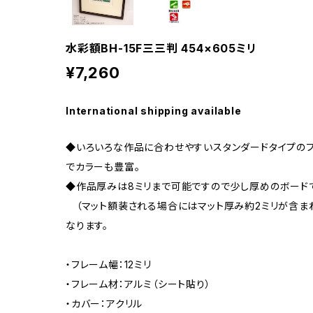
水彩額BH-15F三三判 454×605ミリ
¥7,260
International shipping available
◆いろいろな作品に合わせやすいスタンダードタイプのフ
でカラーも豊富。
◆作品厚みは8ミリまで可能ですので少し厚めのボードで
（マット額装される場合にはマット厚み約2ミリが含ま
なります。
・フレーム幅：12ミリ
・フレーム材：アルミ（シート貼り）
・カバー：アクリル