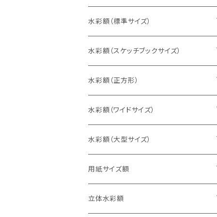
水彩額（標準サイズ）
インチ判（203×254ミリ）
水彩額（スケッチブックサイズ）
八切判（242×303ミリ）
スケッチ4Ｆ（352×443ミリ）
水彩額（正方形）
太子判（288×379ミリ）
スケッチ6Ｆ（458×550ミリ）
10cm正方形（100×100ミリ）
水彩額（ワイドサイズ）
四切判（348×424ミリ）
スケッチ8Ｆ（520×595ミリ）
15cm正方形（150×150ミリ）
15×30cm
水彩額（大型サイズ）
大衣判（394×509ミリ）
スケッチ10Ｆ（595×670ミリ）
20cm正方形（200×200ミリ）
20×40cm
大判（660×850ミリ）
用紙サイズ額
半切判（424×545ミリ）
25cm正方形（250×250ミリ）
25×50cm
MO判（693×893ミリ）
B5判（182×257ミリ）
立体水彩額