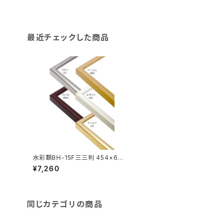
最近チェックした商品
水彩額BH-15F三三判 454×605
ミリ
¥7,260
同じカテゴリの商品