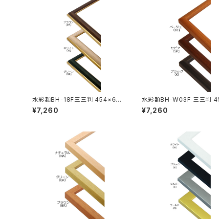
水彩額BH-18F三三判 454×605
水彩額BH-W03F 三三判 4
ミリ
605ミリ
¥7,260
¥7,260