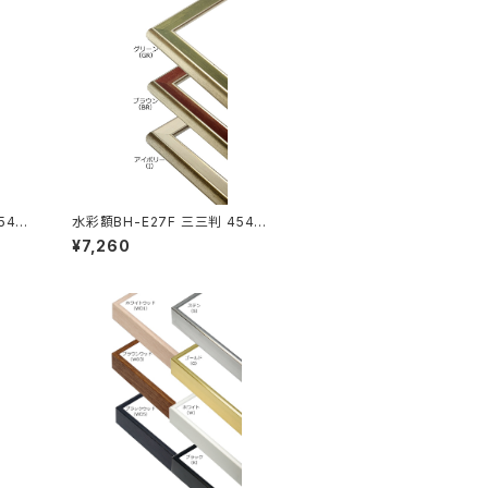
54×
水彩額BH-E27F 三三判 454×6
05ミリ
¥7,260