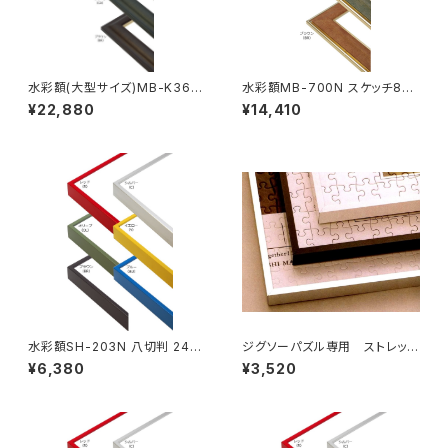
水彩額(大型サイズ)MB-K36M
水彩額MB-700N スケッチ8F
MO判 693×893ミリ
520×595ミリ
¥22,880
¥14,410
水彩額SH-203N 八切判 241×
ジグソーパズル専用 ストレッチ
302ミリ
ライン 405×770ミリ （10ボW)
¥6,380
¥3,520