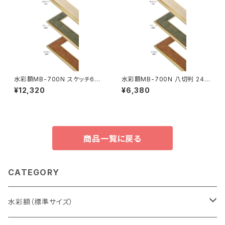
水彩額MB-700N スケッチ6F
水彩額MB-700N 八切判 241
458×550ミリ
×302ミリ
¥12,320
¥6,380
商品一覧に戻る
CATEGORY
水彩額（標準サイズ）