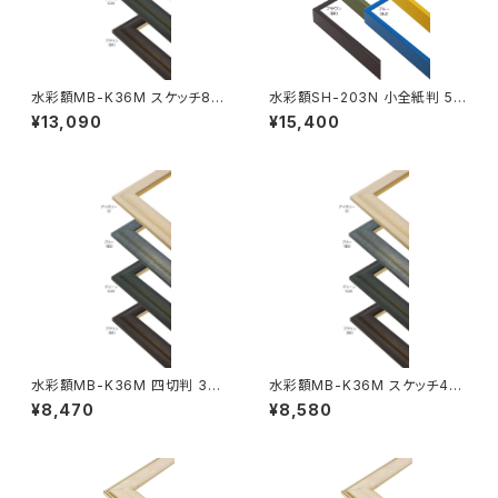
水彩額MB-K36M スケッチ8F
水彩額SH-203N 小全紙判 50
520×595ミリ
7×659ミリ
¥13,090
¥15,400
水彩額MB-K36M 四切判 347
水彩額MB-K36M スケッチ4F
×423ミリ
352×443ミリ
¥8,470
¥8,580