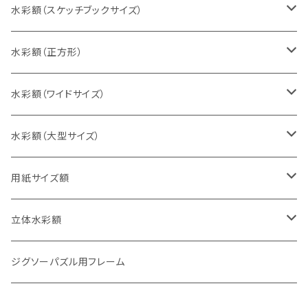
インチ判（203×254ミリ）
水彩額（スケッチブックサイズ）
八切判（242×303ミリ）
スケッチ4Ｆ（352×443ミリ）
水彩額（正方形）
太子判（288×379ミリ）
スケッチ6Ｆ（458×550ミリ）
10cm正方形（100×100ミリ）
水彩額（ワイドサイズ）
四切判（348×424ミリ）
スケッチ8Ｆ（520×595ミリ）
15cm正方形（150×150ミリ）
15×30cm
水彩額（大型サイズ）
大衣判（394×509ミリ）
スケッチ10Ｆ（595×670ミリ）
20cm正方形（200×200ミリ）
20×40cm
大判（660×850ミリ）
用紙サイズ額
半切判（424×545ミリ）
25cm正方形（250×250ミリ）
25×50cm
MO判（693×893ミリ）
B5判（182×257ミリ）
立体水彩額
三三判（455×606ミリ）
30cm正方形（300×300ミリ）
30×60cm
特全判（780×1050ミリ）
A4判（210×297ミリ）
インチ判（203×254ミリ）
ジグソーパズル用フレーム
小全紙判（509×660ミリ）
35cm正方形（350×350ミリ）
30×90cm
B4判（257×364ミリ）
八切判（242×303ミリ）