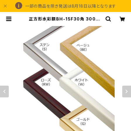
一部の商品を除き発送は8月18日以降となります
正方形水彩額BH-15F30角 300×3
00ミリ | 額縁の専門店アートフレー
ミングアイガ