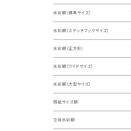
水彩額（標準サイズ）
インチ判（203×254ミリ）
水彩額（スケッチブックサイズ）
八切判（242×303ミリ）
スケッチ4Ｆ（352×443ミリ）
水彩額（正方形）
太子判（288×379ミリ）
スケッチ6Ｆ（458×550ミリ）
10cm正方形（100×100ミリ）
水彩額（ワイドサイズ）
四切判（348×424ミリ）
スケッチ8Ｆ（520×595ミリ）
15cm正方形（150×150ミリ）
15×30cm
水彩額（大型サイズ）
大衣判（394×509ミリ）
スケッチ10Ｆ（595×670ミリ）
20cm正方形（200×200ミリ）
20×40cm
大判（660×850ミリ）
用紙サイズ額
半切判（424×545ミリ）
25cm正方形（250×250ミリ）
25×50cm
MO判（693×893ミリ）
B5判（182×257ミリ）
立体水彩額