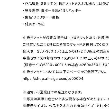
・作品厚み：8ミリ迄（中抜きマットを入れる場合には作品
・厚み調整：白ボール紙/4ミリハッポー
・裏板：3ミリボード裏板
・付属品：吊紐
中抜きマットが必要な場合は「中抜きマットあり」を選択
ご指定いただくと共にご希望のマット色を選択してくださ
記入例 250×300ミリ（仕上がりは±2ミリ程度の誤
中抜きサイズは額縁のサイズより40ミリ以上小さいサイ
（額縁サイズが300×400ミリの場合は260×360ミリ以
中抜きマットについては以下のページをご参照下さい。
https://shop.af-aiga.com/p/00004
※通常3-6営業日での発送となります。
※写真は実際の色合いと多少異なる場合がありますので
※表示サイズは「作品を入れられる有効サイズ」です。全