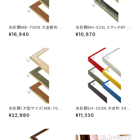
水彩額MB-700N 大全紙判 54
水彩額MH-E24j スケッチ8F 5
4×726ミリ
20×595ミリ
¥16,940
¥10,670
水彩額（大型サイズ）MB-700N
水彩額SH-203N 大衣判 393
大判 660×850ミリ
×508ミリ
¥22,880
¥11,330