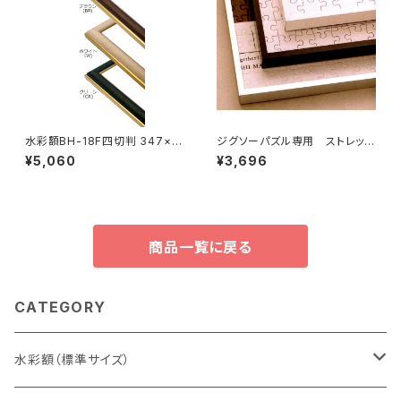
水彩額BH-18F四切判 347×4
ジグソーパズル専用 ストレッチ
23ミリ
ライン 615×615ミリ （12ボ)
¥5,060
¥3,696
商品一覧に戻る
CATEGORY
水彩額（標準サイズ）