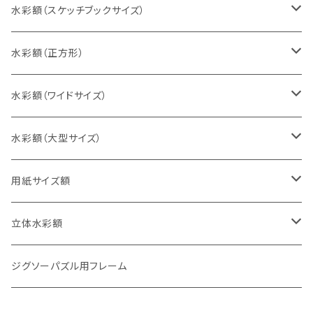
インチ判（203×254ミリ）
水彩額（スケッチブックサイズ）
八切判（242×303ミリ）
スケッチ4Ｆ（352×443ミリ）
水彩額（正方形）
太子判（288×379ミリ）
スケッチ6Ｆ（458×550ミリ）
10cm正方形（100×100ミリ）
水彩額（ワイドサイズ）
四切判（348×424ミリ）
スケッチ8Ｆ（520×595ミリ）
15cm正方形（150×150ミリ）
15×30cm
水彩額（大型サイズ）
大衣判（394×509ミリ）
スケッチ10Ｆ（595×670ミリ）
20cm正方形（200×200ミリ）
20×40cm
大判（660×850ミリ）
用紙サイズ額
半切判（424×545ミリ）
25cm正方形（250×250ミリ）
25×50cm
MO判（693×893ミリ）
B5判（182×257ミリ）
立体水彩額
三三判（455×606ミリ）
30cm正方形（300×300ミリ）
30×60cm
特全判（780×1050ミリ）
A4判（210×297ミリ）
インチ判（203×254ミリ）
ジグソーパズル用フレーム
小全紙判（509×660ミリ）
35cm正方形（350×350ミリ）
30×90cm
B4判（257×364ミリ）
八切判（242×303ミリ）