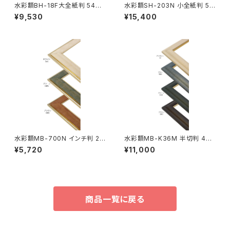
水彩額BH-18F大全紙判 544×
水彩額SH-203N 小全紙判 50
726ミリ
7×659ミリ
¥9,530
¥15,400
水彩額MB-700N インチ判 20
水彩額MB-K36M 半切判 423
3×254ミリ
×545ミリ
¥5,720
¥11,000
商品一覧に戻る