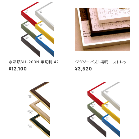
水彩額SH-203N 半切判 423
ジグソーパズル専用 ストレッチ
×545ミリ
ライン 510×735ミリ （10T)
¥12,100
¥3,520