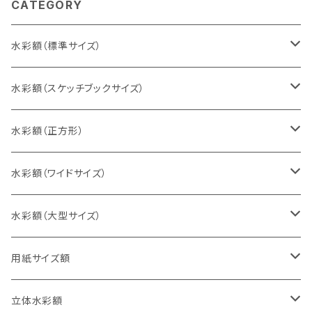
CATEGORY
水彩額（標準サイズ）
インチ判（203×254ミリ）
水彩額（スケッチブックサイズ）
八切判（242×303ミリ）
スケッチ4Ｆ（352×443ミリ）
水彩額（正方形）
太子判（288×379ミリ）
スケッチ6Ｆ（458×550ミリ）
10cm正方形（100×100ミリ）
水彩額（ワイドサイズ）
四切判（348×424ミリ）
スケッチ8Ｆ（520×595ミリ）
15cm正方形（150×150ミリ）
15×30cm
水彩額（大型サイズ）
大衣判（394×509ミリ）
スケッチ10Ｆ（595×670ミリ）
20cm正方形（200×200ミリ）
20×40cm
大判（660×850ミリ）
用紙サイズ額
半切判（424×545ミリ）
25cm正方形（250×250ミリ）
25×50cm
MO判（693×893ミリ）
B5判（182×257ミリ）
立体水彩額