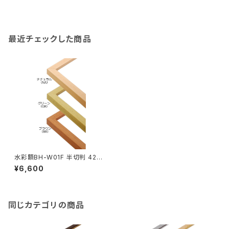
最近チェックした商品
水彩額BH-W01F 半切判 423
×545ミリ
¥6,600
同じカテゴリの商品