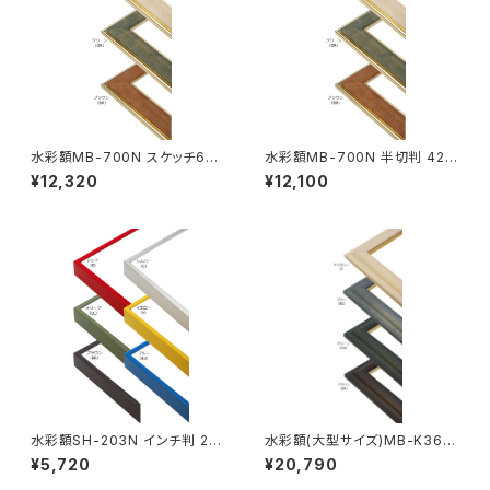
水彩額MB-700N スケッチ6F
水彩額MB-700N 半切判 423
458×550ミリ
×545ミリ
¥12,320
¥12,100
水彩額SH-203N インチ判 20
水彩額(大型サイズ)MB-K36M
3×254ミリ
大判 660×850ミリ
¥5,720
¥20,790