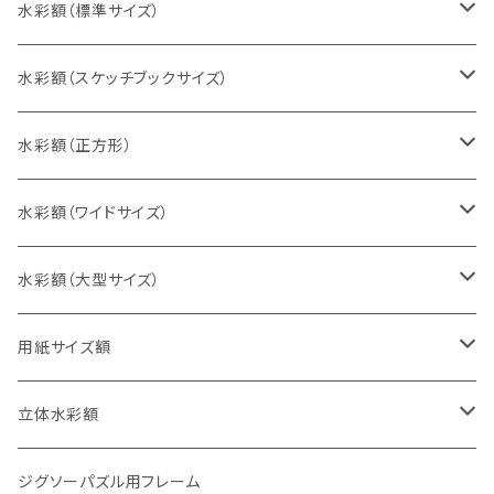
水彩額（標準サイズ）
インチ判（203×254ミリ）
水彩額（スケッチブックサイズ）
八切判（242×303ミリ）
スケッチ4Ｆ（352×443ミリ）
水彩額（正方形）
太子判（288×379ミリ）
スケッチ6Ｆ（458×550ミリ）
10cm正方形（100×100ミリ）
水彩額（ワイドサイズ）
四切判（348×424ミリ）
スケッチ8Ｆ（520×595ミリ）
15cm正方形（150×150ミリ）
15×30cm
水彩額（大型サイズ）
大衣判（394×509ミリ）
スケッチ10Ｆ（595×670ミリ）
20cm正方形（200×200ミリ）
20×40cm
大判（660×850ミリ）
用紙サイズ額
半切判（424×545ミリ）
25cm正方形（250×250ミリ）
25×50cm
MO判（693×893ミリ）
B5判（182×257ミリ）
立体水彩額
三三判（455×606ミリ）
30cm正方形（300×300ミリ）
30×60cm
特全判（780×1050ミリ）
A4判（210×297ミリ）
インチ判（203×254ミリ）
ジグソーパズル用フレーム