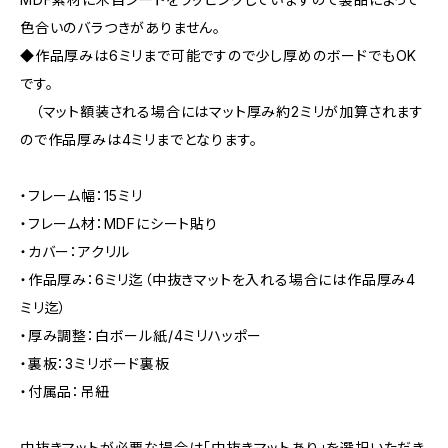
色合いのバラつきがありません。
◆作品厚みは6ミリまで可能ですので少し厚めのボードでもOK
です。
（マット額装される場合にはマット厚み約2ミリが加算されます
ので作品厚みは4ミリまでとなります。
・フレーム幅：15ミリ
・フレーム材：MDFにシート貼り
・カバー：アクリル
・作品厚み：6ミリ迄（中抜きマットを入れる場合には作品厚み4
ミリ迄）
・厚み調整：白ボール紙/4ミリハッポー
・裏板：3ミリボード裏板
・付属品：吊紐
中抜きマットが必要な場合は「中抜きマットあり」を選択いただき