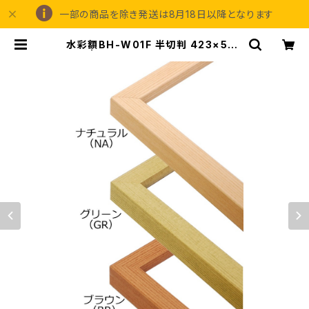
一部の商品を除き発送は8月18日以降となります
水彩額BH-W01F 半切判 423×545
ミリ | 額縁の専門店アートフレーミン
グアイガ