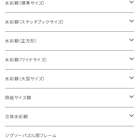
水彩額（標準サイズ）
インチ判（203×254ミリ）
水彩額（スケッチブックサイズ）
八切判（242×303ミリ）
スケッチ4Ｆ（352×443ミリ）
水彩額（正方形）
太子判（288×379ミリ）
スケッチ6Ｆ（458×550ミリ）
10cm正方形（100×100ミリ）
水彩額（ワイドサイズ）
四切判（348×424ミリ）
スケッチ8Ｆ（520×595ミリ）
15cm正方形（150×150ミリ）
15×30cm
水彩額（大型サイズ）
大衣判（394×509ミリ）
スケッチ10Ｆ（595×670ミリ）
20cm正方形（200×200ミリ）
20×40cm
大判（660×850ミリ）
用紙サイズ額
半切判（424×545ミリ）
25cm正方形（250×250ミリ）
25×50cm
MO判（693×893ミリ）
B5判（182×257ミリ）
立体水彩額
三三判（455×606ミリ）
30cm正方形（300×300ミリ）
30×60cm
特全判（780×1050ミリ）
A4判（210×297ミリ）
インチ判（203×254ミリ）
ジグソーパズル用フレーム