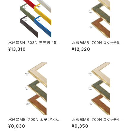
水彩額SH-203N 三三判 454
水彩額MB-700N スケッチ6F
×605ミリ
458×550ミリ
¥13,310
¥12,320
水彩額MB-700N 太子（八〇）
水彩額MB-700N スケッチ4F
判 287×378ミリ
352×443ミリ
¥8,030
¥9,350