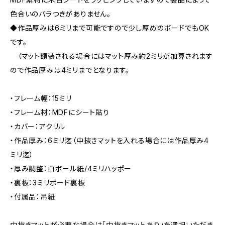
色合いのバラつきがありません。
◆作品厚みは6ミリまで可能ですので少し厚めのボードでもOK
です。
（マット額装される場合にはマット厚み約2ミリが加算されます
ので作品厚みは4ミリまでとなります。
・フレーム幅：15ミリ
・フレーム材：MDFにシート貼り
・カバー：アクリル
・作品厚み：6ミリ迄（中抜きマットを入れる場合には作品厚み4
ミリ迄）
・厚み調整：白ボール紙/4ミリハッポー
・裏板：3ミリボード裏板
・付属品：吊紐
中抜きマットが必要な場合は「中抜きマットあり」を選択いただき