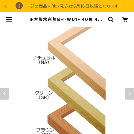
一部の商品を除き発送は8月18日以降となります
正方形水彩額BH-W01F 40角 400
×400ミリ | 額縁の専門店アートフレ
ーミングアイガ