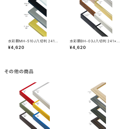
水彩額MH-510J八切判 241×
水彩額BH-03J八切判 241×3
302ミリ
02ミリ
¥4,620
¥4,620
その他の商品