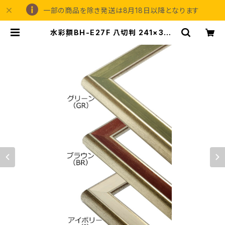
一部の商品を除き発送は8月18日以降となります
水彩額BH-E27F 八切判 241×302
ミリ | 額縁の専門店アートフレーミン
グアイガ