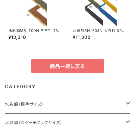
水彩額MB-700N 三三判 454
水彩額SH-203N 大衣判 393
×605ミリ
×508ミリ
¥13,310
¥11,330
商品一覧に戻る
CATEGORY
水彩額（標準サイズ）
インチ判（203×254ミリ）
水彩額（スケッチブックサイズ）