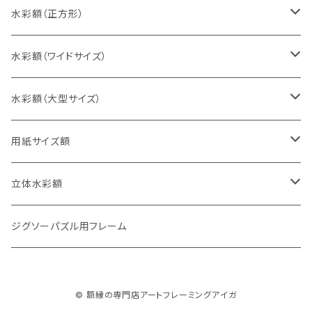
八切判（242×303ミリ）
スケッチ4Ｆ（352×443ミリ）
水彩額（正方形）
太子判（288×379ミリ）
スケッチ6Ｆ（458×550ミリ）
10cm正方形（100×100ミリ）
水彩額（ワイドサイズ）
四切判（348×424ミリ）
スケッチ8Ｆ（520×595ミリ）
15cm正方形（150×150ミリ）
15×30cm
水彩額（大型サイズ）
大衣判（394×509ミリ）
スケッチ10Ｆ（595×670ミリ）
20cm正方形（200×200ミリ）
20×40cm
大判（660×850ミリ）
用紙サイズ額
半切判（424×545ミリ）
25cm正方形（250×250ミリ）
25×50cm
MO判（693×893ミリ）
B5判（182×257ミリ）
立体水彩額
三三判（455×606ミリ）
30cm正方形（300×300ミリ）
30×60cm
特全判（780×1050ミリ）
A4判（210×297ミリ）
インチ判（203×254ミリ）
ジグソーパズル用フレーム
小全紙判（509×660ミリ）
35cm正方形（350×350ミリ）
30×90cm
B4判（257×364ミリ）
八切判（242×303ミリ）
© 額縁の専門店アートフレーミングアイガ
大全紙判（545×727ミリ）
40cm正方形（400×400ミリ）
35×70cm
A3判（297×420ミリ）
太子判（288×379ミリ）