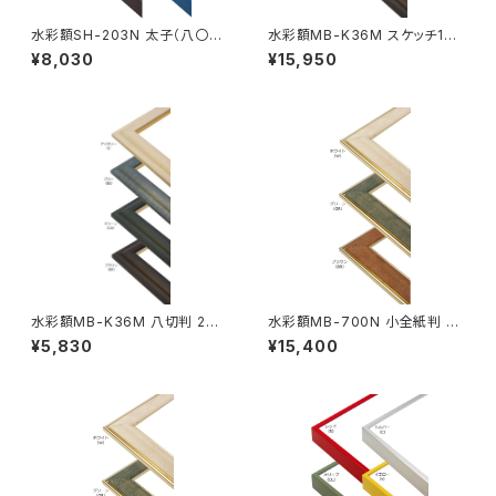
水彩額SH-203N 太子（八〇）
水彩額MB-K36M スケッチ10F
判 287×378ミリ
595×670ミリ
¥8,030
¥15,950
水彩額MB-K36M 八切判 241
水彩額MB-700N 小全紙判 50
×302ミリ
7×659ミリ
¥5,830
¥15,400