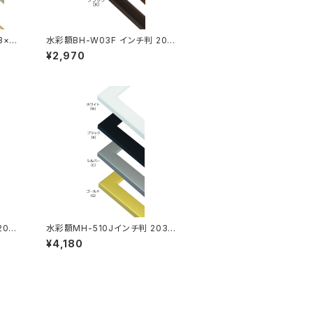
3×25
水彩額BH-W03F インチ判 203
×254ミリ
¥2,970
203
水彩額MH-510Jインチ判 203×
254ミリ
¥4,180