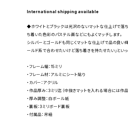
International shipping available
◆ホワイトとブラックは光沢のないマットな仕上げで落
ち着いた色彩のパステル画などにもよくマッチします。
シルバーとゴールドも同じくマットな仕上げで品の良い輝
ールド系で合わせたいけど落ち着きを持たせたい」といっ
・フレーム幅：15ミリ
・フレーム材：アルミにシート貼り
・カバー：アクリル
・作品厚み：3ミリ迄（中抜きマットを入れる場合には作品
・厚み調整：白ボール紙
・裏板：3ミリボード裏板
・付属品：吊紐