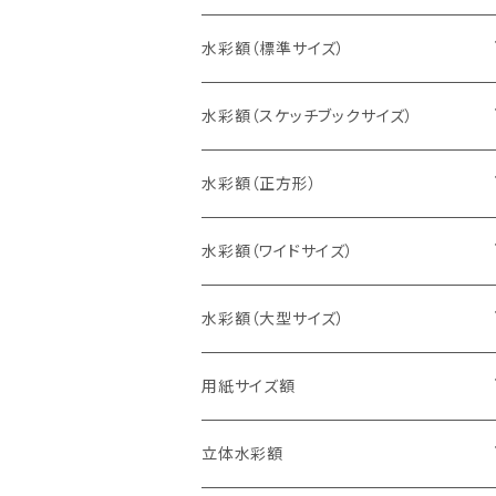
水彩額（標準サイズ）
インチ判（203×254ミリ）
水彩額（スケッチブックサイズ）
八切判（242×303ミリ）
スケッチ4Ｆ（352×443ミリ）
水彩額（正方形）
太子判（288×379ミリ）
スケッチ6Ｆ（458×550ミリ）
10cm正方形（100×100ミリ）
水彩額（ワイドサイズ）
四切判（348×424ミリ）
スケッチ8Ｆ（520×595ミリ）
15cm正方形（150×150ミリ）
15×30cm
水彩額（大型サイズ）
大衣判（394×509ミリ）
スケッチ10Ｆ（595×670ミリ）
20cm正方形（200×200ミリ）
20×40cm
大判（660×850ミリ）
用紙サイズ額
半切判（424×545ミリ）
25cm正方形（250×250ミリ）
25×50cm
MO判（693×893ミリ）
B5判（182×257ミリ）
立体水彩額