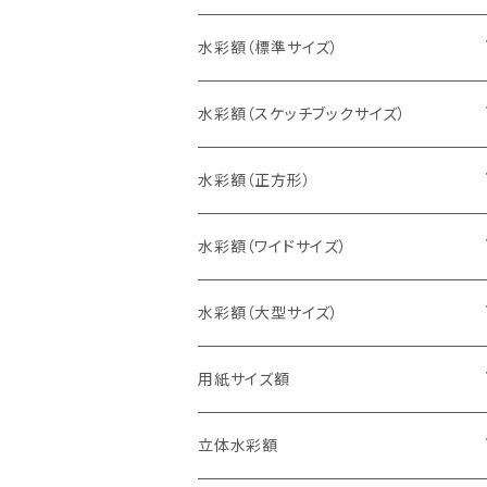
水彩額（標準サイズ）
インチ判（203×254ミリ）
水彩額（スケッチブックサイズ）
八切判（242×303ミリ）
スケッチ4Ｆ（352×443ミリ）
水彩額（正方形）
太子判（288×379ミリ）
スケッチ6Ｆ（458×550ミリ）
10cm正方形（100×100ミリ）
水彩額（ワイドサイズ）
四切判（348×424ミリ）
スケッチ8Ｆ（520×595ミリ）
15cm正方形（150×150ミリ）
15×30cm
水彩額（大型サイズ）
大衣判（394×509ミリ）
スケッチ10Ｆ（595×670ミリ）
20cm正方形（200×200ミリ）
20×40cm
大判（660×850ミリ）
用紙サイズ額
半切判（424×545ミリ）
25cm正方形（250×250ミリ）
25×50cm
MO判（693×893ミリ）
B5判（182×257ミリ）
立体水彩額