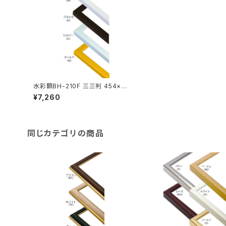
水彩額BH-210F 三三判 454×6
05ミリ
¥7,260
同じカテゴリの商品