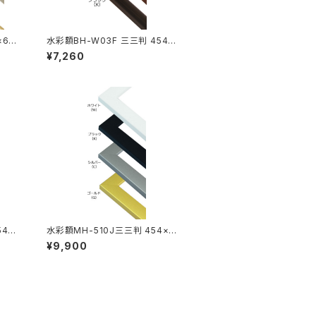
×605
水彩額BH-W03F 三三判 454×
605ミリ
¥7,260
54×6
水彩額MH-510J三三判 454×6
05ミリ
¥9,900