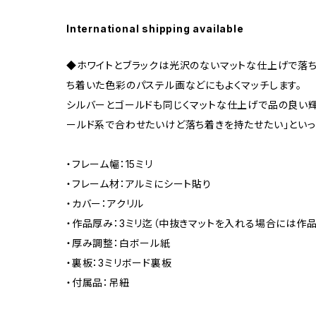
International shipping available
◆ホワイトとブラックは光沢のないマットな仕上げで落
ち着いた色彩のパステル画などにもよくマッチします。
シルバーとゴールドも同じくマットな仕上げで品の良い輝
ールド系で合わせたいけど落ち着きを持たせたい」といっ
・フレーム幅：15ミリ
・フレーム材：アルミにシート貼り
・カバー：アクリル
・作品厚み：3ミリ迄（中抜きマットを入れる場合には作品
・厚み調整：白ボール紙
・裏板：3ミリボード裏板
・付属品：吊紐