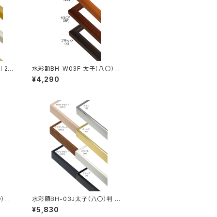
 28
水彩額BH-W03F 太子（八〇）判
287×378ミリ
¥4,290
〇）判
水彩額BH-03J太子（八〇）判 28
7×378ミリ
¥5,830