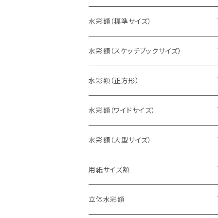
水彩額（標準サイズ）
インチ判（203×254ミリ）
水彩額（スケッチブックサイズ）
八切判（242×303ミリ）
スケッチ4Ｆ（352×443ミリ）
水彩額（正方形）
太子判（288×379ミリ）
スケッチ6Ｆ（458×550ミリ）
10cm正方形（100×100ミリ）
水彩額（ワイドサイズ）
四切判（348×424ミリ）
スケッチ8Ｆ（520×595ミリ）
15cm正方形（150×150ミリ）
15×30cm
水彩額（大型サイズ）
大衣判（394×509ミリ）
スケッチ10Ｆ（595×670ミリ）
20cm正方形（200×200ミリ）
20×40cm
大判（660×850ミリ）
用紙サイズ額
半切判（424×545ミリ）
25cm正方形（250×250ミリ）
25×50cm
MO判（693×893ミリ）
B5判（182×257ミリ）
立体水彩額