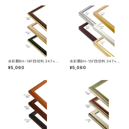
水彩額BH-18F四切判 347×4
水彩額BH-15F四切判 347×4
23ミリ
23ミリ
¥5,060
¥5,060