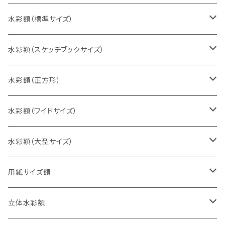
水彩額（標準サイズ）
インチ判（203×254ミリ）
水彩額（スケッチブックサイズ）
八切判（242×303ミリ）
スケッチ4Ｆ（352×443ミリ）
水彩額（正方形）
太子判（288×379ミリ）
スケッチ6Ｆ（458×550ミリ）
10cm正方形（100×100ミリ）
水彩額（ワイドサイズ）
四切判（348×424ミリ）
スケッチ8Ｆ（520×595ミリ）
15cm正方形（150×150ミリ）
15×30cm
水彩額（大型サイズ）
大衣判（394×509ミリ）
スケッチ10Ｆ（595×670ミリ）
20cm正方形（200×200ミリ）
20×40cm
大判（660×850ミリ）
用紙サイズ額
半切判（424×545ミリ）
25cm正方形（250×250ミリ）
25×50cm
MO判（693×893ミリ）
B5判（182×257ミリ）
立体水彩額