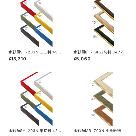
水彩額SH-203N 三三判 454
水彩額BH-18F四切判 347×4
×605ミリ
23ミリ
¥13,310
¥5,060
水彩額SH-203N 半切判 423
水彩額MB-700N 小全紙判 50
×545ミリ
7×659ミリ