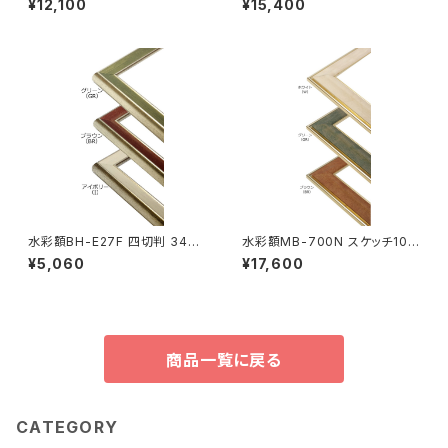
¥12,100
¥15,400
水彩額BH-E27F 四切判 347×
水彩額MB-700N スケッチ10F
423ミリ
595×670ミリ
¥5,060
¥17,600
商品一覧に戻る
CATEGORY