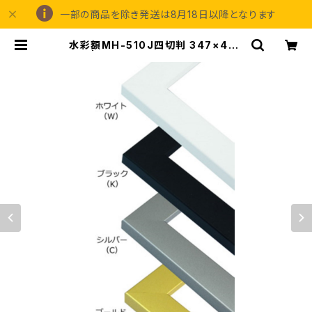
一部の商品を除き発送は8月18日以降となります
水彩額MH-510J四切判 347×423
ミリ | 額縁の専門店アートフレーミン
グアイガ