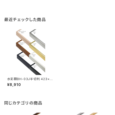
最近チェックした商品
水彩額BH-03J半切判 423×5
45ミリ
¥8,910
同じカテゴリの商品