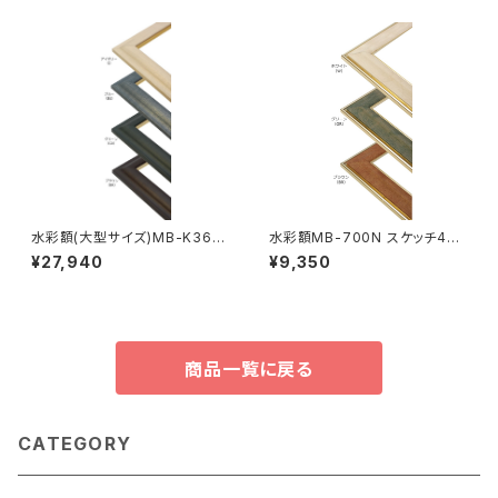
水彩額(大型サイズ)MB-K36M
水彩額MB-700N スケッチ4F
特全判 780×1050ミリ
352×443ミリ
¥27,940
¥9,350
商品一覧に戻る
CATEGORY