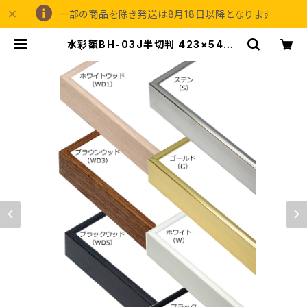
一部の商品を除き発送は8月18日以降となります
水彩額BH-03J半切判 423×545ミ
リ | 額縁の専門店アートフレーミング
アイガ