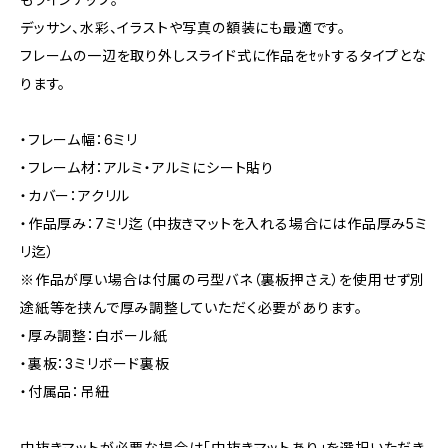
デッサン、水彩、イラストや写真の額装にも最適です。
フレームの一辺を取り外しスライド式に作品をｾｯﾄするタイプとな
ります。
・フレーム幅：6ミリ
・フレーム材：アルミ・アルミにシート貼り
・カバー：アクリル
・作品厚み：7ミリ迄（中抜きマットを入れる場合には作品厚み5ミ
リ迄）
※作品が厚い場合は付属の弓型バネ（裏板押さえ）を使用せず別
途紙等を挟んで厚み調整していただく必要があります。
・厚み調整：白ボール紙
・裏板：3ミリボード裏板
・付属品：吊紐
中抜きマットが必要な場合は「中抜きマットあり」を選択いただき