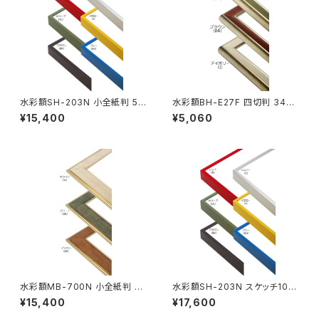
水彩額SH-203N 小全紙判 50
水彩額BH-E27F 四切判 347×
7×659ミリ
423ミリ
¥15,400
¥5,060
水彩額MB-700N 小全紙判 50
水彩額SH-203N スケッチ10F
7×659ミリ
595×670ミリ
¥15,400
¥17,600