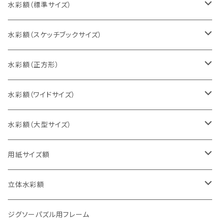
水彩額（標準サイズ）
インチ判（203×254ミリ）
水彩額（スケッチブックサイズ）
八切判（242×303ミリ）
スケッチ4Ｆ（352×443ミリ）
水彩額（正方形）
太子判（288×379ミリ）
スケッチ6Ｆ（458×550ミリ）
10cm正方形（100×100ミリ）
水彩額（ワイドサイズ）
四切判（348×424ミリ）
スケッチ8Ｆ（520×595ミリ）
15cm正方形（150×150ミリ）
15×30cm
水彩額（大型サイズ）
大衣判（394×509ミリ）
スケッチ10Ｆ（595×670ミリ）
20cm正方形（200×200ミリ）
20×40cm
大判（660×850ミリ）
用紙サイズ額
半切判（424×545ミリ）
25cm正方形（250×250ミリ）
25×50cm
MO判（693×893ミリ）
B5判（182×257ミリ）
立体水彩額
三三判（455×606ミリ）
30cm正方形（300×300ミリ）
30×60cm
特全判（780×1050ミリ）
A4判（210×297ミリ）
インチ判（203×254ミリ）
ジグソーパズル用フレーム