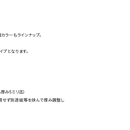
調カラーもラインナップ。
イプとなります。
厚み5ミリ迄）
用せず別途紙等を挟んで厚み調整し