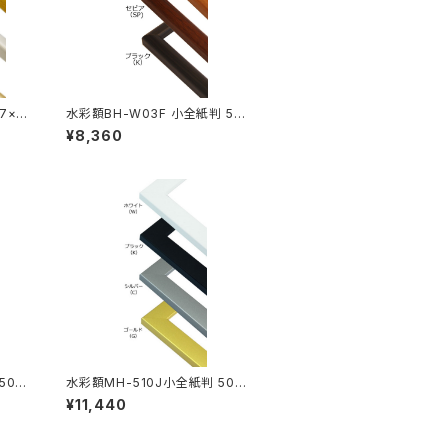
7×6
水彩額BH-W03F 小全紙判 507
×659ミリ
¥8,360
507
水彩額MH-510J小全紙判 507×
659ミリ
¥11,440