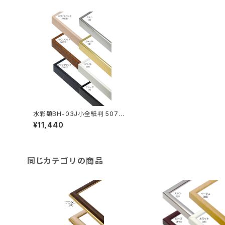
水彩額BH-03J小全紙判 507×6
59ミリ
¥11,440
同じカテゴリの商品