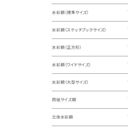
水彩額（標準サイズ）
インチ判（203×254ミリ）
水彩額（スケッチブックサイズ）
八切判（242×303ミリ）
スケッチ4Ｆ（352×443ミリ）
水彩額（正方形）
太子判（288×379ミリ）
スケッチ6Ｆ（458×550ミリ）
10cm正方形（100×100ミリ）
水彩額（ワイドサイズ）
四切判（348×424ミリ）
スケッチ8Ｆ（520×595ミリ）
15cm正方形（150×150ミリ）
15×30cm
水彩額（大型サイズ）
大衣判（394×509ミリ）
スケッチ10Ｆ（595×670ミリ）
20cm正方形（200×200ミリ）
20×40cm
大判（660×850ミリ）
用紙サイズ額
半切判（424×545ミリ）
25cm正方形（250×250ミリ）
25×50cm
MO判（693×893ミリ）
B5判（182×257ミリ）
立体水彩額