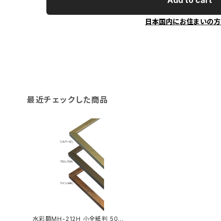
Add to cart
日本国内にお住まいの方
最近チェックした商品
水彩額MH-212H 小全紙判 507