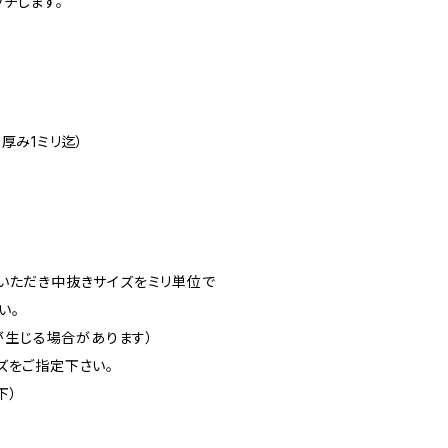
チします。
厚み1ミリ迄）
いただき中抜きサイズをミリ単位で
い。
差が生じる場合があります）
ズをご指定下さい。
下）