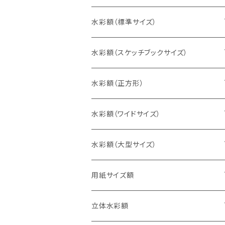
水彩額（標準サイズ）
インチ判（203×254ミリ）
水彩額（スケッチブックサイズ）
八切判（242×303ミリ）
スケッチ4Ｆ（352×443ミリ）
水彩額（正方形）
太子判（288×379ミリ）
スケッチ6Ｆ（458×550ミリ）
10cm正方形（100×100ミリ）
水彩額（ワイドサイズ）
四切判（348×424ミリ）
スケッチ8Ｆ（520×595ミリ）
15cm正方形（150×150ミリ）
15×30cm
水彩額（大型サイズ）
大衣判（394×509ミリ）
スケッチ10Ｆ（595×670ミリ）
20cm正方形（200×200ミリ）
20×40cm
大判（660×850ミリ）
用紙サイズ額
半切判（424×545ミリ）
25cm正方形（250×250ミリ）
25×50cm
MO判（693×893ミリ）
B5判（182×257ミリ）
立体水彩額