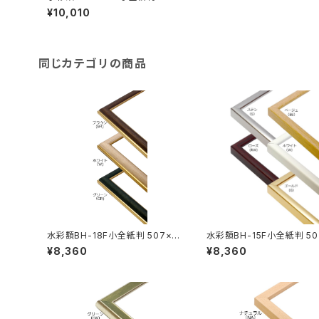
×659ミリ
¥10,010
同じカテゴリの商品
水彩額BH-18F小全紙判 507×6
水彩額BH-15F小全紙判 50
59ミリ
59ミリ
¥8,360
¥8,360