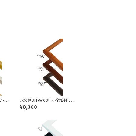
7×6
水彩額BH-W03F 小全紙判 507
×659ミリ
¥8,360