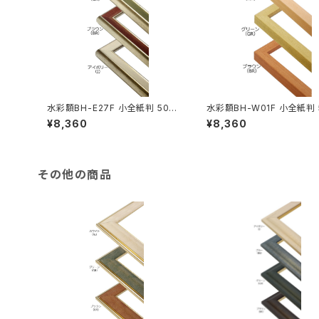
水彩額BH-E27F 小全紙判 507
水彩額BH-W01F 小全紙判 
×659ミリ
×659ミリ
¥8,360
¥8,360
その他の商品