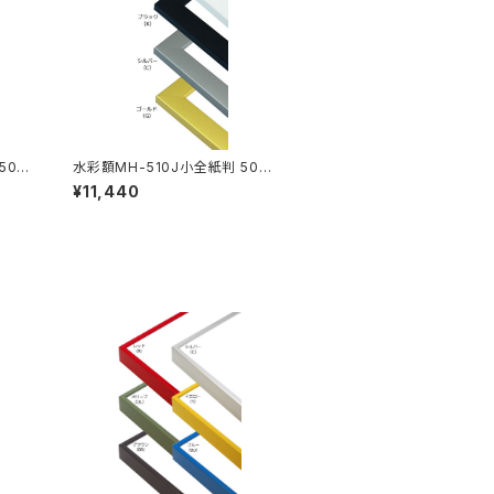
507
水彩額MH-510J小全紙判 507×
659ミリ
¥11,440