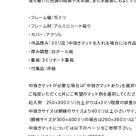
落ち着いた色調の版画や水彩画、また水墨画にもよくマッ
・フレーム幅：15ミリ
・フレーム材：アルミにシート貼り
・カバー：アクリル
・作品厚み：3ミリ迄（中抜きマットを入れる場合には作品
・厚み調整：白ボール紙
・裏板：3ミリボード裏板
・付属品：吊紐
中抜きマットが必要な場合は「中抜きマットあり」を選択
ご指定いただくと共にご希望のマット色を選択してくださ
記入例 250×300ミリ（仕上がりは±2ミリ程度の誤
中抜きサイズは額縁のサイズより40ミリ以上小さいサイ
（額縁サイズが300×400ミリの場合は260×360ミリ以
中抜きマットについては以下のページをご参照下さい。