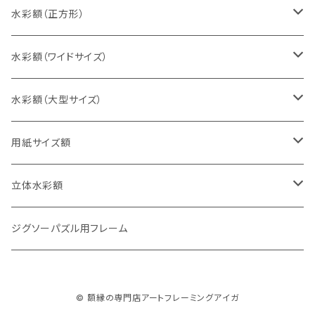
八切判（242×303ミリ）
スケッチ4Ｆ（352×443ミリ）
水彩額（正方形）
太子判（288×379ミリ）
スケッチ6Ｆ（458×550ミリ）
10cm正方形（100×100ミリ）
水彩額（ワイドサイズ）
四切判（348×424ミリ）
スケッチ8Ｆ（520×595ミリ）
15cm正方形（150×150ミリ）
15×30cm
水彩額（大型サイズ）
大衣判（394×509ミリ）
スケッチ10Ｆ（595×670ミリ）
20cm正方形（200×200ミリ）
20×40cm
大判（660×850ミリ）
用紙サイズ額
半切判（424×545ミリ）
25cm正方形（250×250ミリ）
25×50cm
MO判（693×893ミリ）
B5判（182×257ミリ）
立体水彩額
三三判（455×606ミリ）
30cm正方形（300×300ミリ）
30×60cm
特全判（780×1050ミリ）
A4判（210×297ミリ）
インチ判（203×254ミリ）
ジグソーパズル用フレーム
小全紙判（509×660ミリ）
35cm正方形（350×350ミリ）
30×90cm
B4判（257×364ミリ）
八切判（242×303ミリ）
© 額縁の専門店アートフレーミングアイガ
大全紙判（545×727ミリ）
40cm正方形（400×400ミリ）
35×70cm
A3判（297×420ミリ）
太子判（288×379ミリ）