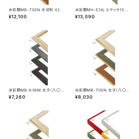
水彩額MB-700N 半切判 423
水彩額MH-E24j スケッチ10F 5
×545ミリ
95×670ミリ
¥12,100
¥13,090
水彩額MB-K36M 太子（八〇）
水彩額MB-700N 太子（八〇）
判 287×378ミリ
判 287×378ミリ
¥7,260
¥8,030