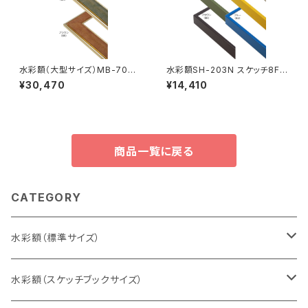
水彩額（大型サイズ）MB-700N
水彩額SH-203N スケッチ8F 5
特全判 780×1050ミリ
20×595ミリ
¥30,470
¥14,410
商品一覧に戻る
CATEGORY
水彩額（標準サイズ）
インチ判（203×254ミリ）
水彩額（スケッチブックサイズ）