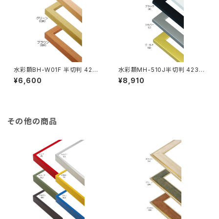
水彩額BH-W01F 半切判 423
水彩額MH-510J半切判 423×
×545ミリ
545ミリ
¥6,600
¥8,910
その他の商品