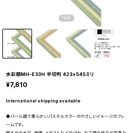
1
/4
水彩額MH-E33H 半切判 423×545ミリ
¥7,810
International shipping available
◆パール調で柔らかいパステルカラーのやさしいイメージのフレ
ームです。
明るめの水彩、版画、イラストなどのほか、お子様の作品や写真な