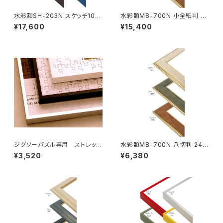
水彩額SH-203N スケッチ10F
水彩額MB-700N 小全紙判 50
595×670ミリ
7×659ミリ
¥17,600
¥15,400
ジグソーパズル専用 ストレッチ
水彩額MB-700N 八切判 241
ライン 405×770ミリ （10ボW)
×302ミリ
¥3,520
¥6,380