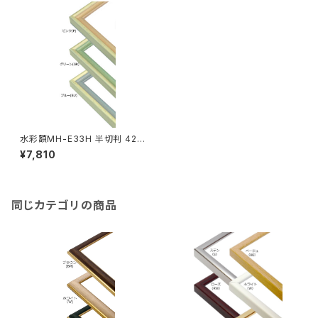
水彩額MH-E33H 半切判 423
×545ミリ
¥7,810
同じカテゴリの商品