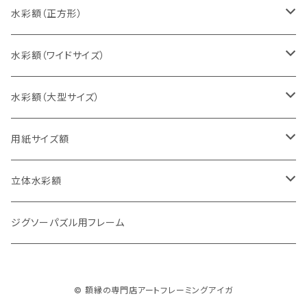
八切判（242×303ミリ）
スケッチ4Ｆ（352×443ミリ）
水彩額（正方形）
太子判（288×379ミリ）
スケッチ6Ｆ（458×550ミリ）
10cm正方形（100×100ミリ）
水彩額（ワイドサイズ）
四切判（348×424ミリ）
スケッチ8Ｆ（520×595ミリ）
15cm正方形（150×150ミリ）
15×30cm
水彩額（大型サイズ）
大衣判（394×509ミリ）
スケッチ10Ｆ（595×670ミリ）
20cm正方形（200×200ミリ）
20×40cm
大判（660×850ミリ）
用紙サイズ額
半切判（424×545ミリ）
25cm正方形（250×250ミリ）
25×50cm
MO判（693×893ミリ）
B5判（182×257ミリ）
立体水彩額
三三判（455×606ミリ）
30cm正方形（300×300ミリ）
30×60cm
特全判（780×1050ミリ）
A4判（210×297ミリ）
インチ判（203×254ミリ）
ジグソーパズル用フレーム
小全紙判（509×660ミリ）
35cm正方形（350×350ミリ）
30×90cm
B4判（257×364ミリ）
八切判（242×303ミリ）
© 額縁の専門店アートフレーミングアイガ
大全紙判（545×727ミリ）
40cm正方形（400×400ミリ）
35×70cm
A3判（297×420ミリ）
太子判（288×379ミリ）