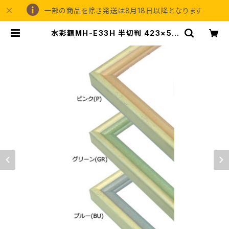
一部の商品を除き発送は8月18日以降となります
水彩額MH-E33H 半切判 423×54
5ミリ | 額縁の専門店アートフレーミ
ングアイガ