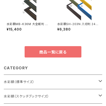
水彩額MB-K36M 大全紙判 5
水彩額SH-203N 八切判 241×
44×726ミリ
302ミリ
¥15,400
¥6,380
商品一覧に戻る
CATEGORY
水彩額（標準サイズ）
インチ判（203×254ミリ）
水彩額（スケッチブックサイズ）