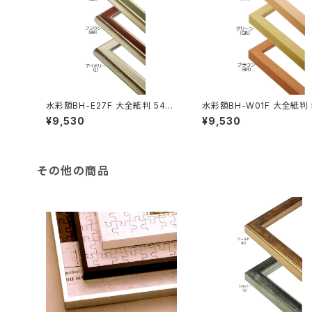
水彩額BH-E27F 大全紙判 544
水彩額BH-W01F 大全紙判 
×726ミリ
×726ミリ
¥9,530
¥9,530
その他の商品