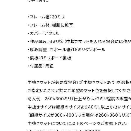
ッチします。
・フレーム幅：30ミリ
・フレーム材：樹脂に転写
・カバー：アクリル
・作品厚み：6ミリ迄（中抜きマットを入れる場合には作品
・厚み調整：白ボール紙/1.5ミリダンボール
・裏板：3ミリボード裏板
・付属品：吊紐
中抜きマットが必要な場合は「中抜きマットあり」を選択
ご指定いただくと共にご希望のマット色を選択してくださ
記入例 250×300ミリ（仕上がりは±2ミリ程度の誤
中抜きサイズは額縁のサイズより40ミリ以上小さいサイ
（額縁サイズが300×400ミリの場合は260×360ミリ以
中抜きマットについては以下のページをご参照下さい。