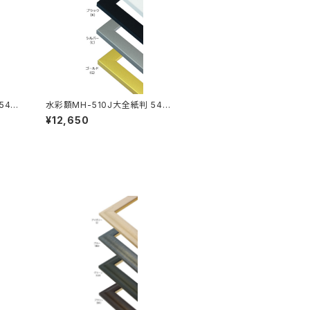
544
水彩額MH-510J大全紙判 544×
726ミリ
¥12,650