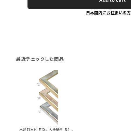
Add to cart
日本国内にお住まいの方
最近チェックした商品
水彩額MH-E10J 大全紙判 544