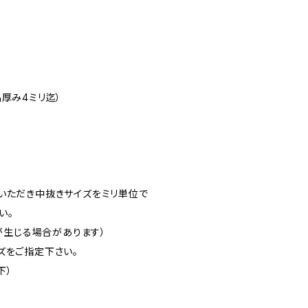
厚み4ミリ迄）
いただき中抜きサイズをミリ単位で
い。
差が生じる場合があります）
ズをご指定下さい。
下）