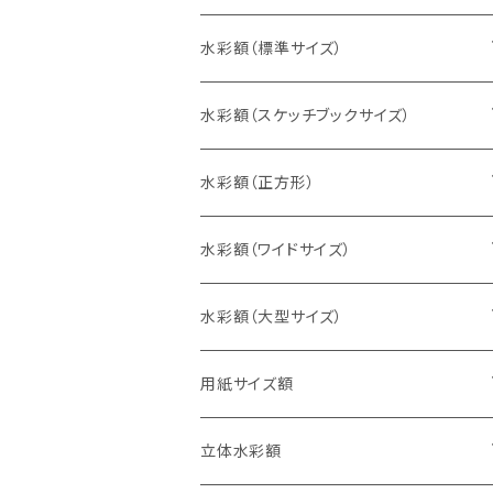
水彩額（標準サイズ）
インチ判（203×254ミリ）
水彩額（スケッチブックサイズ）
八切判（242×303ミリ）
スケッチ4Ｆ（352×443ミリ）
水彩額（正方形）
太子判（288×379ミリ）
スケッチ6Ｆ（458×550ミリ）
10cm正方形（100×100ミリ）
水彩額（ワイドサイズ）
四切判（348×424ミリ）
スケッチ8Ｆ（520×595ミリ）
15cm正方形（150×150ミリ）
15×30cm
水彩額（大型サイズ）
大衣判（394×509ミリ）
スケッチ10Ｆ（595×670ミリ）
20cm正方形（200×200ミリ）
20×40cm
大判（660×850ミリ）
用紙サイズ額
半切判（424×545ミリ）
25cm正方形（250×250ミリ）
25×50cm
MO判（693×893ミリ）
B5判（182×257ミリ）
立体水彩額