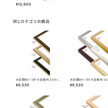
×726ミリ
¥12,650
同じカテゴリの商品
水彩額BH-18F大全紙判 544×7
水彩額BH-15F大全紙判 54
26ミリ
26ミリ
¥9,530
¥9,530