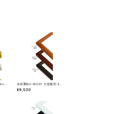
4×7
水彩額BH-W03F 大全紙判 544
×726ミリ
¥9,530