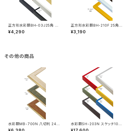
正方形水彩額BH-03J25角 25
正方形水彩額BH-210F 25角 2
0×250ミリ
50×250ミリ
¥4,290
¥3,190
その他の商品
水彩額MB-700N 八切判 241
水彩額SH-203N スケッチ10F
×302ミリ
595×670ミリ
¥6,380
¥17,600