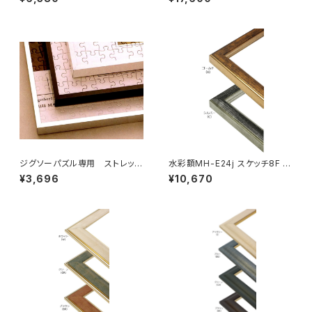
ジグソーパズル専用 ストレッチ
水彩額MH-E24j スケッチ8F 5
ライン 615×615ミリ （12ボ)
20×595ミリ
¥3,696
¥10,670