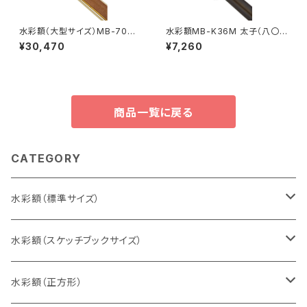
水彩額（大型サイズ）MB-700N
水彩額MB-K36M 太子（八〇）
特全判 780×1050ミリ
判 287×378ミリ
¥30,470
¥7,260
商品一覧に戻る
CATEGORY
水彩額（標準サイズ）
インチ判（203×254ミリ）
水彩額（スケッチブックサイズ）
八切判（242×303ミリ）
スケッチ4Ｆ（352×443ミリ）
水彩額（正方形）