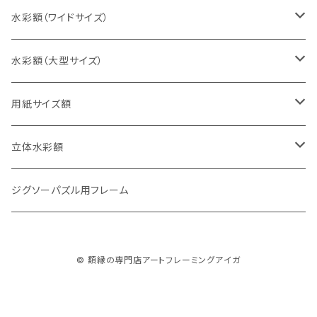
太子判（288×379ミリ）
スケッチ6Ｆ（458×550ミリ）
10cm正方形（100×100ミリ）
水彩額（ワイドサイズ）
四切判（348×424ミリ）
スケッチ8Ｆ（520×595ミリ）
15cm正方形（150×150ミリ）
15×30cm
水彩額（大型サイズ）
大衣判（394×509ミリ）
スケッチ10Ｆ（595×670ミリ）
20cm正方形（200×200ミリ）
20×40cm
大判（660×850ミリ）
用紙サイズ額
半切判（424×545ミリ）
25cm正方形（250×250ミリ）
25×50cm
MO判（693×893ミリ）
B5判（182×257ミリ）
立体水彩額
三三判（455×606ミリ）
30cm正方形（300×300ミリ）
30×60cm
特全判（780×1050ミリ）
A4判（210×297ミリ）
インチ判（203×254ミリ）
ジグソーパズル用フレーム
小全紙判（509×660ミリ）
35cm正方形（350×350ミリ）
30×90cm
B4判（257×364ミリ）
八切判（242×303ミリ）
© 額縁の専門店アートフレーミングアイガ
大全紙判（545×727ミリ）
40cm正方形（400×400ミリ）
35×70cm
A3判（297×420ミリ）
太子判（288×379ミリ）