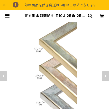
一部の商品を除き発送は8月18日以降となります
正方形水彩額MH-E10J 25角 250
×250ミリ | 額縁の専門店アートフレ
ーミングアイガ