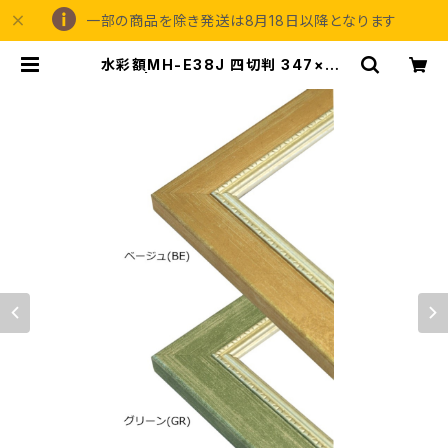
一部の商品を除き発送は8月18日以降となります
水彩額MH-E38J 四切判 347×42
3ミリ | 額縁の専門店アートフレーミ
ングアイガ