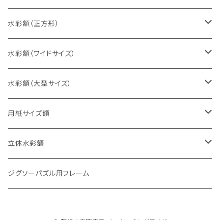
八切判（242×303ミリ）
スケッチ4Ｆ（352×443ミリ）
水彩額（正方形）
太子判（288×379ミリ）
スケッチ6Ｆ（458×550ミリ）
10cm正方形（100×100ミリ）
水彩額（ワイドサイズ）
四切判（348×424ミリ）
スケッチ8Ｆ（520×595ミリ）
15cm正方形（150×150ミリ）
15×30cm
水彩額（大型サイズ）
大衣判（394×509ミリ）
スケッチ10Ｆ（595×670ミリ）
20cm正方形（200×200ミリ）
20×40cm
大判（660×850ミリ）
用紙サイズ額
半切判（424×545ミリ）
25cm正方形（250×250ミリ）
25×50cm
MO判（693×893ミリ）
B5判（182×257ミリ）
立体水彩額
三三判（455×606ミリ）
30cm正方形（300×300ミリ）
30×60cm
特全判（780×1050ミリ）
A4判（210×297ミリ）
インチ判（203×254ミリ）
ジグソーパズル用フレーム
小全紙判（509×660ミリ）
35cm正方形（350×350ミリ）
30×90cm
B4判（257×364ミリ）
八切判（242×303ミリ）