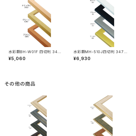
水彩額BH-W01F 四切判 347
水彩額MH-510J四切判 347×
×423ミリ
423ミリ
¥5,060
¥6,930
その他の商品