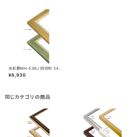
水彩額MH-E38J 四切判 347
×423ミリ
¥6,930
同じカテゴリの商品