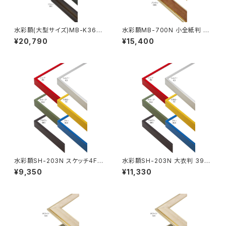
水彩額(大型サイズ)MB-K36M
水彩額MB-700N 小全紙判 50
大判 660×850ミリ
7×659ミリ
¥20,790
¥15,400
水彩額SH-203N スケッチ4F 3
水彩額SH-203N 大衣判 393
52×443ミリ
×508ミリ
¥9,350
¥11,330