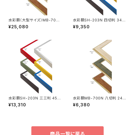
水彩額（大型サイズ）MB-700N
水彩額SH-203N 四切判 347
MO判 693×893ミリ
×423ミリ
¥25,080
¥9,350
水彩額SH-203N 三三判 454
水彩額MB-700N 八切判 241
×605ミリ
×302ミリ
¥13,310
¥6,380
商品一覧に戻る