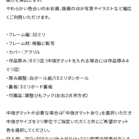
やわらかい色合いの水彩画、版画のほか写真やイラストなど幅広
くご利用いただけます。
・フレーム幅：32ミリ
・フレーム材：樹脂に転写
・カバー：アクリル
・作品厚み：6ミリ迄（中抜きマットを入れる場合には作品厚み4
ミリ迄）
・厚み調整：白ボール紙/1.5ミリダンボール
・裏板：3ミリボード裏板
・付属品：調整ひもフック(左右2点吊方式）
中抜きマットが必要な場合は「中抜きマットあり」を選択いただき
中抜きサイズをミリ単位でご指定いただくと共にご希望のマット
色を選択してください。
記入例 250×300ミリ（仕上がりは±2ミリ程度の誤差が生じる