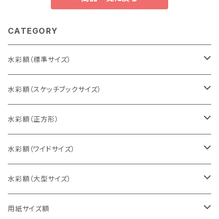
CATEGORY
水彩額（標準サイズ）
インチ判（203×254ミリ）
水彩額（スケッチブックサイズ）
八切判（242×303ミリ）
スケッチ4Ｆ（352×443ミリ）
水彩額（正方形）
太子判（288×379ミリ）
スケッチ6Ｆ（458×550ミリ）
10cm正方形（100×100ミリ）
水彩額（ワイドサイズ）
四切判（348×424ミリ）
スケッチ8Ｆ（520×595ミリ）
15cm正方形（150×150ミリ）
15×30cm
水彩額（大型サイズ）
大衣判（394×509ミリ）
スケッチ10Ｆ（595×670ミリ）
20cm正方形（200×200ミリ）
20×40cm
大判（660×850ミリ）
用紙サイズ額