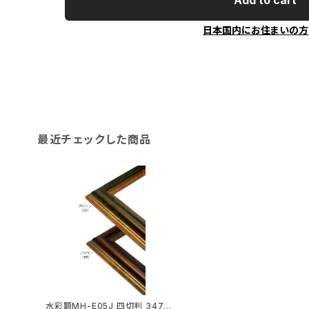
Add to cart
日本国内にお住まいの方
最近チェックした商品
水彩額MH-E05J 四切判 347×