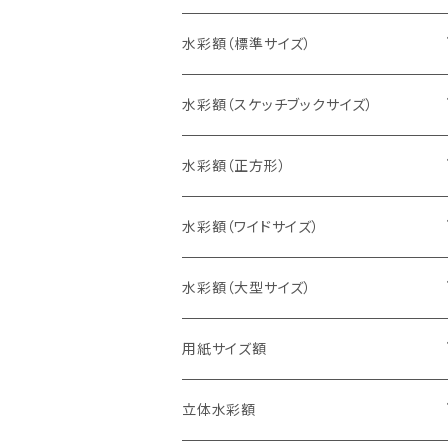
水彩額（標準サイズ）
インチ判（203×254ミリ）
水彩額（スケッチブックサイズ）
八切判（242×303ミリ）
スケッチ4Ｆ（352×443ミリ）
水彩額（正方形）
太子判（288×379ミリ）
スケッチ6Ｆ（458×550ミリ）
10cm正方形（100×100ミリ）
水彩額（ワイドサイズ）
四切判（348×424ミリ）
スケッチ8Ｆ（520×595ミリ）
15cm正方形（150×150ミリ）
15×30cm
水彩額（大型サイズ）
大衣判（394×509ミリ）
スケッチ10Ｆ（595×670ミリ）
20cm正方形（200×200ミリ）
20×40cm
大判（660×850ミリ）
用紙サイズ額
半切判（424×545ミリ）
25cm正方形（250×250ミリ）
25×50cm
MO判（693×893ミリ）
B5判（182×257ミリ）
立体水彩額