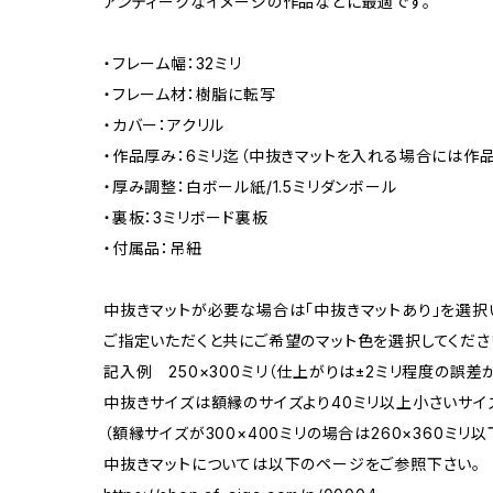
アンティークなイメージの作品などに最適です。
・フレーム幅：32ミリ
・フレーム材：樹脂に転写
・カバー：アクリル
・作品厚み：6ミリ迄（中抜きマットを入れる場合には作品
・厚み調整：白ボール紙/1.5ミリダンボール
・裏板：3ミリボード裏板
・付属品：吊紐
中抜きマットが必要な場合は「中抜きマットあり」を選択
ご指定いただくと共にご希望のマット色を選択してくださ
記入例 250×300ミリ（仕上がりは±2ミリ程度の誤
中抜きサイズは額縁のサイズより40ミリ以上小さいサイ
（額縁サイズが300×400ミリの場合は260×360ミリ以
中抜きマットについては以下のページをご参照下さい。