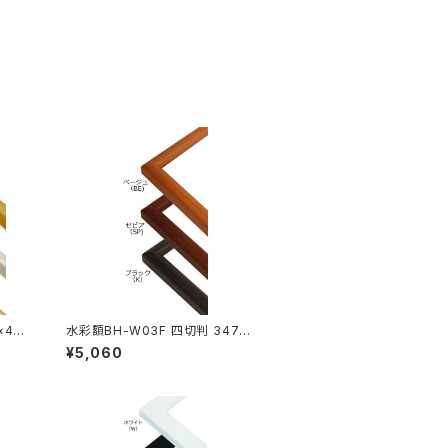
×423
水彩額BH-W03F 四切判 347×
423ミリ
¥5,060