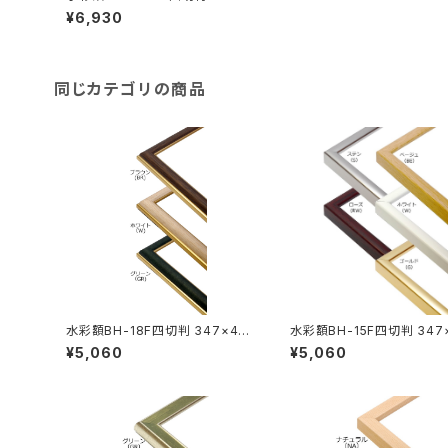
423ミリ
¥6,930
同じカテゴリの商品
水彩額BH-18F四切判 347×42
水彩額BH-15F四切判 347
3ミリ
ミリ
¥5,060
¥5,060