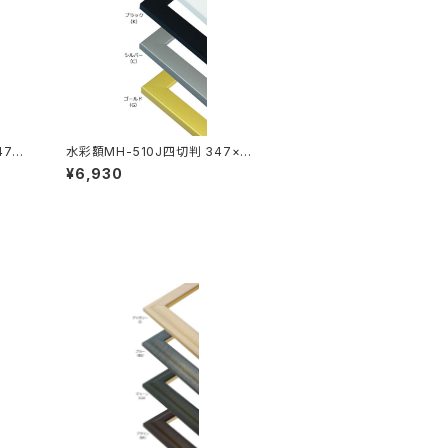
47×
水彩額MH-510J四切判 347×4
23ミリ
¥6,930