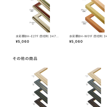
水彩額BH-E27F 四切判 347×4
水彩額BH-W01F 四切判 3
23ミリ
423ミリ
¥5,060
¥5,060
その他の商品