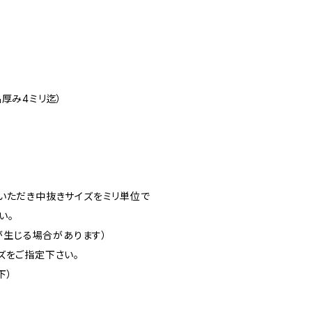
厚み4ミリ迄）
いただき中抜きサイズをミリ単位で
い。
差が生じる場合があります）
ズをご指定下さい。
下）