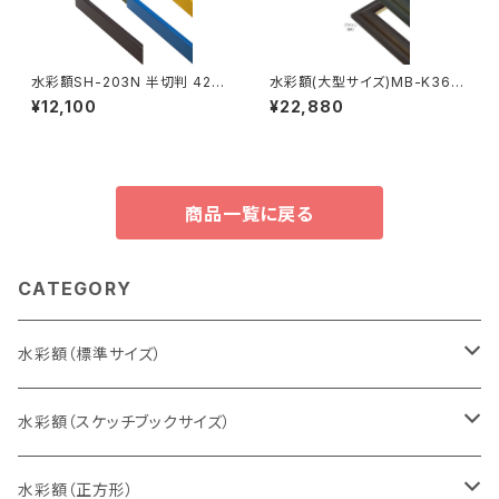
水彩額SH-203N 半切判 423
水彩額(大型サイズ)MB-K36M
×545ミリ
MO判 693×893ミリ
¥12,100
¥22,880
商品一覧に戻る
CATEGORY
水彩額（標準サイズ）
インチ判（203×254ミリ）
水彩額（スケッチブックサイズ）
八切判（242×303ミリ）
スケッチ4Ｆ（352×443ミリ）
水彩額（正方形）