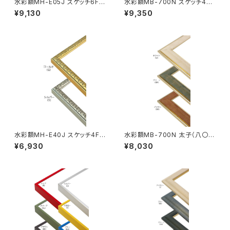
水彩額MH-E05J スケッチ6F 4
水彩額MB-700N スケッチ4F
58×550ミリ
352×443ミリ
¥9,130
¥9,350
水彩額MH-E40J スケッチ4F
水彩額MB-700N 太子（八〇）
352×443ミリ
判 287×378ミリ
¥6,930
¥8,030