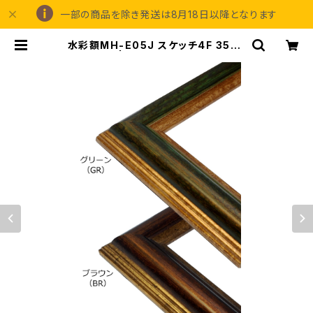
一部の商品を除き発送は8月18日以降となります
水彩額MH-E05J スケッチ4F 352×
443ミリ | 額縁の専門店アートフレ
ーミングアイガ