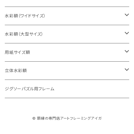
太子判（288×379ミリ）
スケッチ6Ｆ（458×550ミリ）
10cm正方形（100×100ミリ）
水彩額（ワイドサイズ）
四切判（348×424ミリ）
スケッチ8Ｆ（520×595ミリ）
15cm正方形（150×150ミリ）
15×30cm
水彩額（大型サイズ）
大衣判（394×509ミリ）
スケッチ10Ｆ（595×670ミリ）
20cm正方形（200×200ミリ）
20×40cm
大判（660×850ミリ）
用紙サイズ額
半切判（424×545ミリ）
25cm正方形（250×250ミリ）
25×50cm
MO判（693×893ミリ）
B5判（182×257ミリ）
立体水彩額
三三判（455×606ミリ）
30cm正方形（300×300ミリ）
30×60cm
特全判（780×1050ミリ）
A4判（210×297ミリ）
インチ判（203×254ミリ）
ジグソーパズル用フレーム
小全紙判（509×660ミリ）
35cm正方形（350×350ミリ）
30×90cm
B4判（257×364ミリ）
八切判（242×303ミリ）
© 額縁の専門店アートフレーミングアイガ
大全紙判（545×727ミリ）
40cm正方形（400×400ミリ）
35×70cm
A3判（297×420ミリ）
太子判（288×379ミリ）