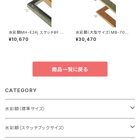
水彩額MH-E24j スケッチ8F 5
水彩額（大型サイズ）MB-700N
20×595ミリ
特全判 780×1050ミリ
¥10,670
¥30,470
商品一覧に戻る
CATEGORY
水彩額（標準サイズ）
インチ判（203×254ミリ）
水彩額（スケッチブックサイズ）