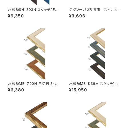
水彩額SH-203N スケッチ4F 3
ジグソーパズル専用 ストレッチ
52×443ミリ
ライン 615×615ミリ （12ボ)
¥9,350
¥3,696
水彩額MB-700N 八切判 241
水彩額MB-K36M スケッチ10F
×302ミリ
595×670ミリ
¥6,380
¥15,950