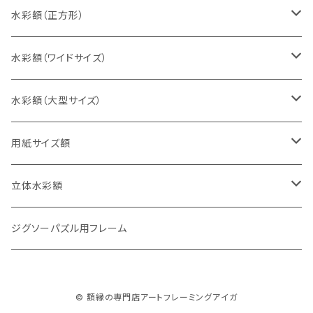
八切判（242×303ミリ）
スケッチ4Ｆ（352×443ミリ）
水彩額（正方形）
太子判（288×379ミリ）
スケッチ6Ｆ（458×550ミリ）
10cm正方形（100×100ミリ）
水彩額（ワイドサイズ）
四切判（348×424ミリ）
スケッチ8Ｆ（520×595ミリ）
15cm正方形（150×150ミリ）
15×30cm
水彩額（大型サイズ）
大衣判（394×509ミリ）
スケッチ10Ｆ（595×670ミリ）
20cm正方形（200×200ミリ）
20×40cm
大判（660×850ミリ）
用紙サイズ額
半切判（424×545ミリ）
25cm正方形（250×250ミリ）
25×50cm
MO判（693×893ミリ）
B5判（182×257ミリ）
立体水彩額
三三判（455×606ミリ）
30cm正方形（300×300ミリ）
30×60cm
特全判（780×1050ミリ）
A4判（210×297ミリ）
インチ判（203×254ミリ）
ジグソーパズル用フレーム
小全紙判（509×660ミリ）
35cm正方形（350×350ミリ）
30×90cm
B4判（257×364ミリ）
八切判（242×303ミリ）
© 額縁の専門店アートフレーミングアイガ
大全紙判（545×727ミリ）
40cm正方形（400×400ミリ）
35×70cm
A3判（297×420ミリ）
太子判（288×379ミリ）