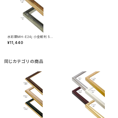
水彩額MH-E24j 小全紙判 50
7×659ミリ
¥11,440
同じカテゴリの商品