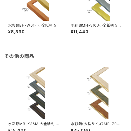
水彩額BH-W01F 小全紙判 50
水彩額MH-510J小全紙判 507
7×659ミリ
×659ミリ
¥8,360
¥11,440
その他の商品
水彩額MB-K36M 大全紙判 5
水彩額（大型サイズ）MB-700N
44×726ミリ
MO判 693×893ミリ
¥15,400
¥25,080