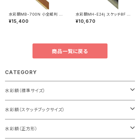
水彩額MB-700N 小全紙判 50
水彩額MH-E24j スケッチ8F 5
7×659ミリ
20×595ミリ
¥15,400
¥10,670
商品一覧に戻る
CATEGORY
水彩額（標準サイズ）
インチ判（203×254ミリ）
水彩額（スケッチブックサイズ）
八切判（242×303ミリ）
スケッチ4Ｆ（352×443ミリ）
水彩額（正方形）