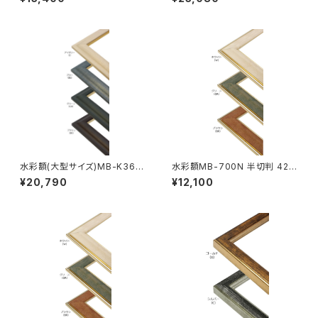
水彩額(大型サイズ)MB-K36M
水彩額MB-700N 半切判 423
大判 660×850ミリ
×545ミリ
¥20,790
¥12,100