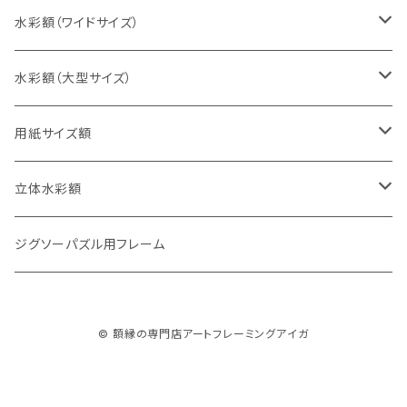
太子判（288×379ミリ）
スケッチ6Ｆ（458×550ミリ）
10cm正方形（100×100ミリ）
水彩額（ワイドサイズ）
四切判（348×424ミリ）
スケッチ8Ｆ（520×595ミリ）
15cm正方形（150×150ミリ）
15×30cm
水彩額（大型サイズ）
大衣判（394×509ミリ）
スケッチ10Ｆ（595×670ミリ）
20cm正方形（200×200ミリ）
20×40cm
大判（660×850ミリ）
用紙サイズ額
半切判（424×545ミリ）
25cm正方形（250×250ミリ）
25×50cm
MO判（693×893ミリ）
B5判（182×257ミリ）
立体水彩額
三三判（455×606ミリ）
30cm正方形（300×300ミリ）
30×60cm
特全判（780×1050ミリ）
A4判（210×297ミリ）
インチ判（203×254ミリ）
ジグソーパズル用フレーム
小全紙判（509×660ミリ）
35cm正方形（350×350ミリ）
30×90cm
B4判（257×364ミリ）
八切判（242×303ミリ）
© 額縁の専門店アートフレーミングアイガ
大全紙判（545×727ミリ）
40cm正方形（400×400ミリ）
35×70cm
A3判（297×420ミリ）
太子判（288×379ミリ）