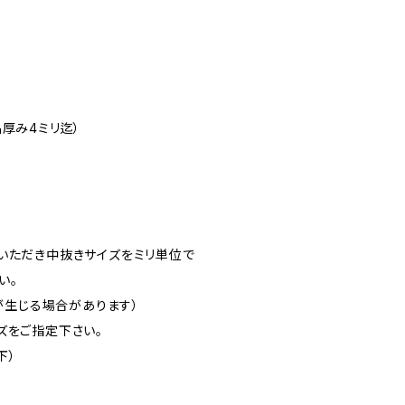
厚み4ミリ迄）
いただき中抜きサイズをミリ単位で
い。
差が生じる場合があります）
ズをご指定下さい。
下）