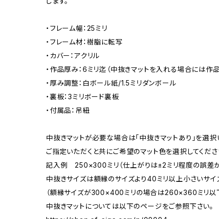
します。
・フレーム幅：25ミリ
・フレーム材：樹脂に転写
・カバー：アクリル
・作品厚み：6ミリ迄（中抜きマットを入れる場合には作品
・厚み調整：白ボール紙/1.5ミリダンボール
・裏板：3ミリボード裏板
・付属品：吊紐
中抜きマットが必要な場合は「中抜きマットあり」を選択
ご指定いただくと共にご希望のマット色を選択してくださ
記入例 250×300ミリ（仕上がりは±2ミリ程度の誤
中抜きサイズは額縁のサイズより40ミリ以上小さいサイ
（額縁サイズが300×400ミリの場合は260×360ミリ以
中抜きマットについては以下のページをご参照下さい。