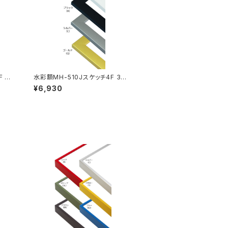
 35
水彩額MH-510Jスケッチ4F 352
×443ミリ
¥6,930