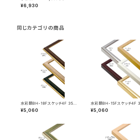
2×443ミリ
¥6,930
同じカテゴリの商品
水彩額BH-18Fスケッチ4F 352×
水彩額BH-15Fスケッチ4F 3
443ミリ
443ミリ
¥5,060
¥5,060