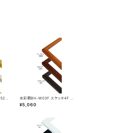
52×
水彩額BH-W03F スケッチ4F 3
52×443ミリ
¥5,060