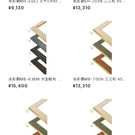
水彩額MH-E05J スケッチ6F 4
水彩額SH-203N 三三判 454
58×550ミリ
×605ミリ
¥9,130
¥13,310
水彩額MB-K36M 大全紙判 5
水彩額MB-700N 三三判 454
44×726ミリ
×605ミリ
¥15,400
¥13,310