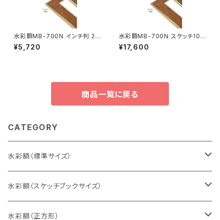
水彩額MB-700N インチ判 20
水彩額MB-700N スケッチ10F
3×254ミリ
595×670ミリ
¥5,720
¥17,600
商品一覧に戻る
CATEGORY
水彩額（標準サイズ）
インチ判（203×254ミリ）
水彩額（スケッチブックサイズ）
八切判（242×303ミリ）
スケッチ4Ｆ（352×443ミリ）
水彩額（正方形）