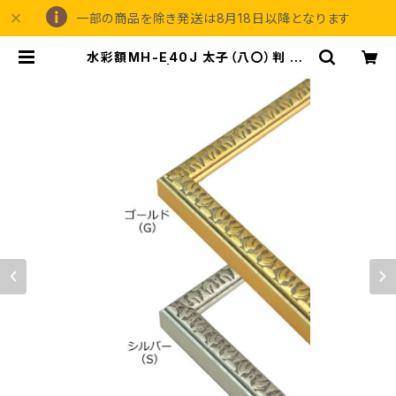
一部の商品を除き発送は8月18日以降となります
水彩額MH-E40J 太子（八〇）判 28
7×378ミリ | 額縁の専門店アートフ
レーミングアイガ