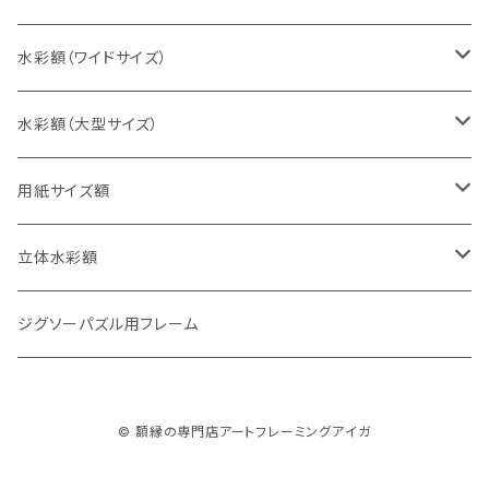
太子判（288×379ミリ）
スケッチ6Ｆ（458×550ミリ）
10cm正方形（100×100ミリ）
水彩額（ワイドサイズ）
四切判（348×424ミリ）
スケッチ8Ｆ（520×595ミリ）
15cm正方形（150×150ミリ）
15×30cm
水彩額（大型サイズ）
大衣判（394×509ミリ）
スケッチ10Ｆ（595×670ミリ）
20cm正方形（200×200ミリ）
20×40cm
大判（660×850ミリ）
用紙サイズ額
半切判（424×545ミリ）
25cm正方形（250×250ミリ）
25×50cm
MO判（693×893ミリ）
B5判（182×257ミリ）
立体水彩額
三三判（455×606ミリ）
30cm正方形（300×300ミリ）
30×60cm
特全判（780×1050ミリ）
A4判（210×297ミリ）
インチ判（203×254ミリ）
ジグソーパズル用フレーム
小全紙判（509×660ミリ）
35cm正方形（350×350ミリ）
30×90cm
B4判（257×364ミリ）
八切判（242×303ミリ）
© 額縁の専門店アートフレーミングアイガ
大全紙判（545×727ミリ）
40cm正方形（400×400ミリ）
35×70cm
A3判（297×420ミリ）
太子判（288×379ミリ）