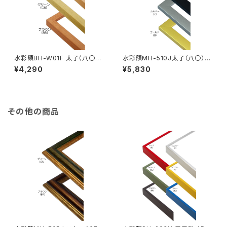
水彩額BH-W01F 太子（八〇）
水彩額MH-510J太子（八〇）判
判 287×378ミリ
287×378ミリ
¥4,290
¥5,830
その他の商品