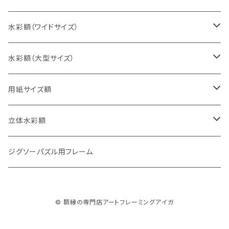
太子判（288×379ミリ）
スケッチ6Ｆ（458×550ミリ）
10cm正方形（100×100ミリ）
水彩額（ワイドサイズ）
四切判（348×424ミリ）
スケッチ8Ｆ（520×595ミリ）
15cm正方形（150×150ミリ）
15×30cm
水彩額（大型サイズ）
大衣判（394×509ミリ）
スケッチ10Ｆ（595×670ミリ）
20cm正方形（200×200ミリ）
20×40cm
大判（660×850ミリ）
用紙サイズ額
半切判（424×545ミリ）
25cm正方形（250×250ミリ）
25×50cm
MO判（693×893ミリ）
B5判（182×257ミリ）
立体水彩額
三三判（455×606ミリ）
30cm正方形（300×300ミリ）
30×60cm
特全判（780×1050ミリ）
A4判（210×297ミリ）
インチ判（203×254ミリ）
ジグソーパズル用フレーム
小全紙判（509×660ミリ）
35cm正方形（350×350ミリ）
30×90cm
B4判（257×364ミリ）
八切判（242×303ミリ）
© 額縁の専門店アートフレーミングアイガ
大全紙判（545×727ミリ）
40cm正方形（400×400ミリ）
35×70cm
A3判（297×420ミリ）
太子判（288×379ミリ）