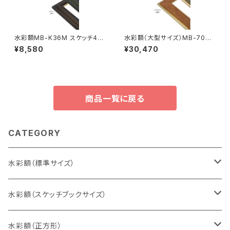
水彩額MB-K36M スケッチ4F
水彩額（大型サイズ）MB-700N
352×443ミリ
特全判 780×1050ミリ
¥8,580
¥30,470
商品一覧に戻る
CATEGORY
水彩額（標準サイズ）
インチ判（203×254ミリ）
水彩額（スケッチブックサイズ）
八切判（242×303ミリ）
スケッチ4Ｆ（352×443ミリ）
水彩額（正方形）