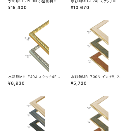
水彩額SH-203N 小全紙判 50
水彩額MH-E24j スケッチ8F 5
7×659ミリ
20×595ミリ
¥15,400
¥10,670
水彩額MH-E40J スケッチ4F
水彩額MB-700N インチ判 20
352×443ミリ
3×254ミリ
¥6,930
¥5,720