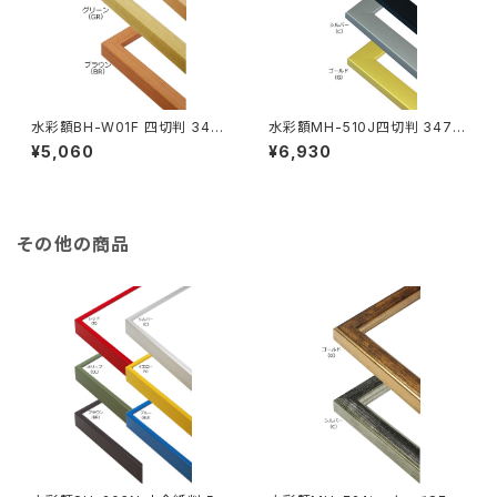
水彩額BH-W01F 四切判 347
水彩額MH-510J四切判 347×
×423ミリ
423ミリ
¥5,060
¥6,930
その他の商品