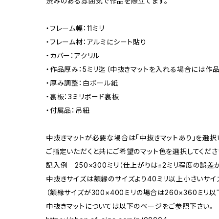
渋みのある雰囲気で作品を際立てます。
・フレーム幅：11ミリ
・フレーム材：アルミにシート貼り
・カバー：アクリル
・作品厚み：5ミリ迄（中抜きマットを入れる場合には作品
・厚み調整：白ボール紙
・裏板：3ミリボード裏板
・付属品：吊紐
中抜きマットが必要な場合は「中抜きマットあり」を選択
ご指定いただくと共にご希望のマット色を選択してくださ
記入例 250×300ミリ（仕上がりは±2ミリ程度の誤
中抜きサイズは額縁のサイズより40ミリ以上小さいサイ
（額縁サイズが300×400ミリの場合は260×360ミリ以
中抜きマットについては以下のページをご参照下さい。