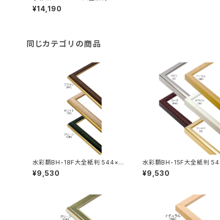
×726ミリ
¥14,190
同じカテゴリの商品
水彩額BH-18F大全紙判 544×7
水彩額BH-15F大全紙判 54
26ミリ
26ミリ
¥9,530
¥9,530