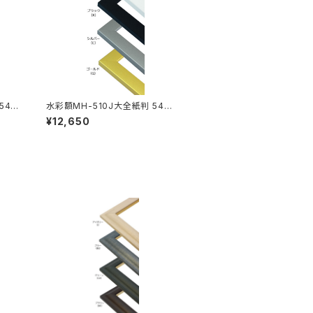
544
水彩額MH-510J大全紙判 544×
726ミリ
¥12,650