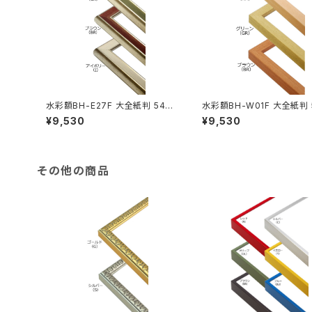
水彩額BH-E27F 大全紙判 544
水彩額BH-W01F 大全紙判 
×726ミリ
×726ミリ
¥9,530
¥9,530
その他の商品