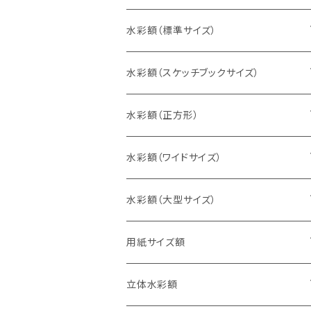
水彩額（標準サイズ）
インチ判（203×254ミリ）
水彩額（スケッチブックサイズ）
八切判（242×303ミリ）
スケッチ4Ｆ（352×443ミリ）
水彩額（正方形）
太子判（288×379ミリ）
スケッチ6Ｆ（458×550ミリ）
10cm正方形（100×100ミリ）
水彩額（ワイドサイズ）
四切判（348×424ミリ）
スケッチ8Ｆ（520×595ミリ）
15cm正方形（150×150ミリ）
15×30cm
水彩額（大型サイズ）
大衣判（394×509ミリ）
スケッチ10Ｆ（595×670ミリ）
20cm正方形（200×200ミリ）
20×40cm
大判（660×850ミリ）
用紙サイズ額
半切判（424×545ミリ）
25cm正方形（250×250ミリ）
25×50cm
MO判（693×893ミリ）
B5判（182×257ミリ）
立体水彩額