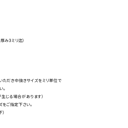
厚み3ミリ迄）
いただき中抜きサイズをミリ単位で
い。
差が生じる場合があります）
ズをご指定下さい。
下）