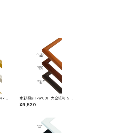
4×7
水彩額BH-W03F 大全紙判 544
×726ミリ
¥9,530