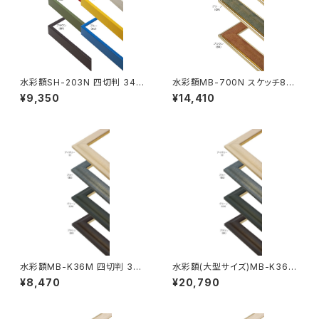
水彩額SH-203N 四切判 347
水彩額MB-700N スケッチ8F
×423ミリ
520×595ミリ
¥9,350
¥14,410
水彩額MB-K36M 四切判 347
水彩額(大型サイズ)MB-K36M
×423ミリ
大判 660×850ミリ
¥8,470
¥20,790