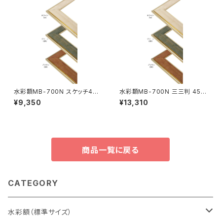
水彩額MB-700N スケッチ4F
水彩額MB-700N 三三判 454
352×443ミリ
×605ミリ
¥9,350
¥13,310
商品一覧に戻る
CATEGORY
水彩額（標準サイズ）