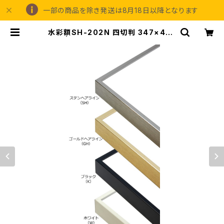
一部の商品を除き発送は8月18日以降となります
水彩額SH-202N 四切判 347×423
ミリ | 額縁の専門店アートフレーミン
グアイガ