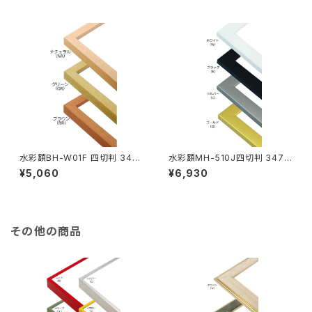
水彩額BH-W01F 四切判 347
水彩額MH-510J四切判 347×
×423ミリ
423ミリ
¥5,060
¥6,930
その他の商品