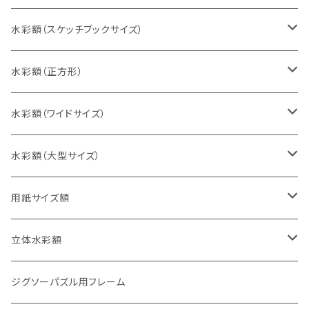
インチ判（203×254ミリ）
水彩額（スケッチブックサイズ）
八切判（242×303ミリ）
スケッチ4Ｆ（352×443ミリ）
水彩額（正方形）
太子判（288×379ミリ）
スケッチ6Ｆ（458×550ミリ）
10cm正方形（100×100ミリ）
水彩額（ワイドサイズ）
四切判（348×424ミリ）
スケッチ8Ｆ（520×595ミリ）
15cm正方形（150×150ミリ）
15×30cm
水彩額（大型サイズ）
大衣判（394×509ミリ）
スケッチ10Ｆ（595×670ミリ）
20cm正方形（200×200ミリ）
20×40cm
大判（660×850ミリ）
用紙サイズ額
半切判（424×545ミリ）
25cm正方形（250×250ミリ）
25×50cm
MO判（693×893ミリ）
B5判（182×257ミリ）
立体水彩額
三三判（455×606ミリ）
30cm正方形（300×300ミリ）
30×60cm
特全判（780×1050ミリ）
A4判（210×297ミリ）
インチ判（203×254ミリ）
ジグソーパズル用フレーム