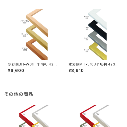
水彩額BH-W01F 半切判 423
水彩額MH-510J半切判 423×
×545ミリ
545ミリ
¥6,600
¥8,910
その他の商品