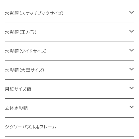
インチ判（203×254ミリ）
水彩額（スケッチブックサイズ）
八切判（242×303ミリ）
スケッチ4Ｆ（352×443ミリ）
水彩額（正方形）
太子判（288×379ミリ）
スケッチ6Ｆ（458×550ミリ）
10cm正方形（100×100ミリ）
水彩額（ワイドサイズ）
四切判（348×424ミリ）
スケッチ8Ｆ（520×595ミリ）
15cm正方形（150×150ミリ）
15×30cm
水彩額（大型サイズ）
大衣判（394×509ミリ）
スケッチ10Ｆ（595×670ミリ）
20cm正方形（200×200ミリ）
20×40cm
大判（660×850ミリ）
用紙サイズ額
半切判（424×545ミリ）
25cm正方形（250×250ミリ）
25×50cm
MO判（693×893ミリ）
B5判（182×257ミリ）
立体水彩額
三三判（455×606ミリ）
30cm正方形（300×300ミリ）
30×60cm
特全判（780×1050ミリ）
A4判（210×297ミリ）
インチ判（203×254ミリ）
ジグソーパズル用フレーム