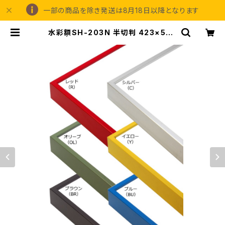
一部の商品を除き発送は8月18日以降となります
水彩額SH-203N 半切判 423×545
ミリ | 額縁の専門店アートフレーミン
グアイガ