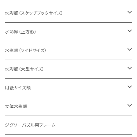
インチ判（203×254ミリ）
水彩額（スケッチブックサイズ）
八切判（242×303ミリ）
スケッチ4Ｆ（352×443ミリ）
水彩額（正方形）
太子判（288×379ミリ）
スケッチ6Ｆ（458×550ミリ）
10cm正方形（100×100ミリ）
水彩額（ワイドサイズ）
四切判（348×424ミリ）
スケッチ8Ｆ（520×595ミリ）
15cm正方形（150×150ミリ）
15×30cm
水彩額（大型サイズ）
大衣判（394×509ミリ）
スケッチ10Ｆ（595×670ミリ）
20cm正方形（200×200ミリ）
20×40cm
大判（660×850ミリ）
用紙サイズ額
半切判（424×545ミリ）
25cm正方形（250×250ミリ）
25×50cm
MO判（693×893ミリ）
B5判（182×257ミリ）
立体水彩額
三三判（455×606ミリ）
30cm正方形（300×300ミリ）
30×60cm
特全判（780×1050ミリ）
A4判（210×297ミリ）
インチ判（203×254ミリ）
ジグソーパズル用フレーム