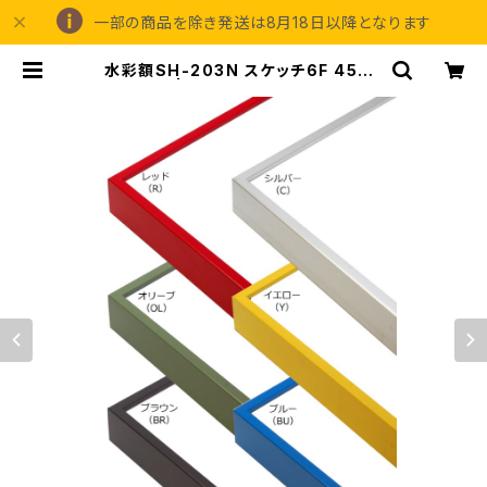
一部の商品を除き発送は8月18日以降となります
水彩額SH-203N スケッチ6F 458×
550ミリ | 額縁の専門店アートフレー
ミングアイガ