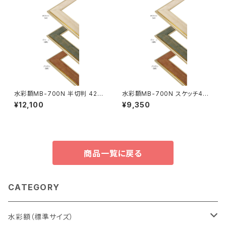
水彩額MB-700N 半切判 423
水彩額MB-700N スケッチ4F
×545ミリ
352×443ミリ
¥12,100
¥9,350
商品一覧に戻る
CATEGORY
水彩額（標準サイズ）