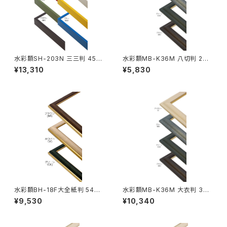
水彩額SH-203N 三三判 454
水彩額MB-K36M 八切判 241
×605ミリ
×302ミリ
¥13,310
¥5,830
水彩額BH-18F大全紙判 544×
水彩額MB-K36M 大衣判 393
726ミリ
×508ミリ
¥9,530
¥10,340