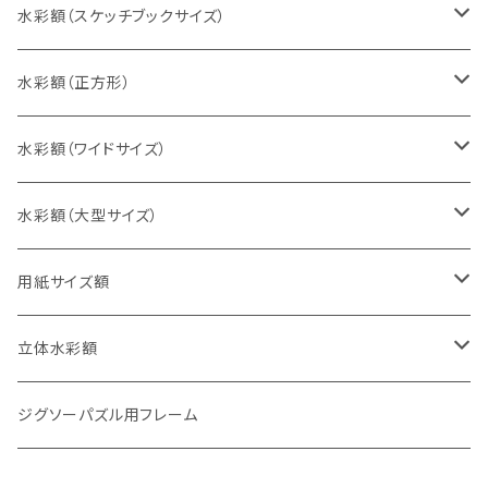
インチ判（203×254ミリ）
水彩額（スケッチブックサイズ）
八切判（242×303ミリ）
スケッチ4Ｆ（352×443ミリ）
水彩額（正方形）
太子判（288×379ミリ）
スケッチ6Ｆ（458×550ミリ）
10cm正方形（100×100ミリ）
水彩額（ワイドサイズ）
四切判（348×424ミリ）
スケッチ8Ｆ（520×595ミリ）
15cm正方形（150×150ミリ）
15×30cm
水彩額（大型サイズ）
大衣判（394×509ミリ）
スケッチ10Ｆ（595×670ミリ）
20cm正方形（200×200ミリ）
20×40cm
大判（660×850ミリ）
用紙サイズ額
半切判（424×545ミリ）
25cm正方形（250×250ミリ）
25×50cm
MO判（693×893ミリ）
B5判（182×257ミリ）
立体水彩額
三三判（455×606ミリ）
30cm正方形（300×300ミリ）
30×60cm
特全判（780×1050ミリ）
A4判（210×297ミリ）
インチ判（203×254ミリ）
ジグソーパズル用フレーム
小全紙判（509×660ミリ）
35cm正方形（350×350ミリ）
30×90cm
B4判（257×364ミリ）
八切判（242×303ミリ）