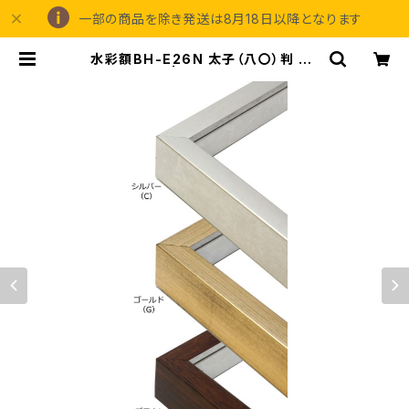
一部の商品を除き発送は8月18日以降となります
水彩額BH-E26N 太子（八〇）判 28
7×378ミリ | 額縁の専門店アートフ
レーミングアイガ