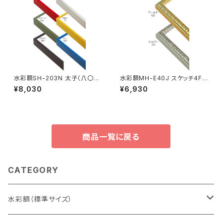
水彩額SH-203N 太子（八〇）
水彩額MH-E40J スケッチ4F
判 287×378ミリ
352×443ミリ
¥8,030
¥6,930
商品一覧に戻る
CATEGORY
水彩額（標準サイズ）