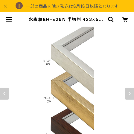
一部の商品を除き発送は8月18日以降となります
水彩額BH-E26N 半切判 423×545
ミリ | 額縁の専門店アートフレーミン
グアイガ