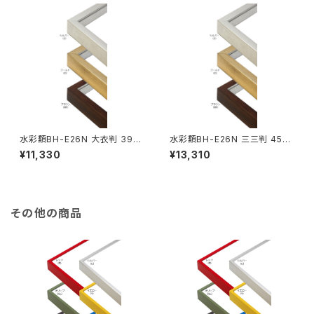
水彩額BH-E26N 大衣判 393
水彩額BH-E26N 三三判 454
×508ミリ
×605ミリ
¥11,330
¥13,310
その他の商品