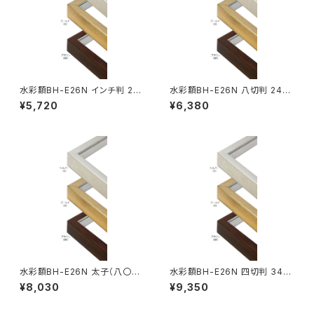
水彩額BH-E26N インチ判 20
水彩額BH-E26N 八切判 241×
3×254ミリ
302ミリ
¥5,720
¥6,380
水彩額BH-E26N 太子（八〇）
水彩額BH-E26N 四切判 347
判 287×378ミリ
×423ミリ
¥8,030
¥9,350