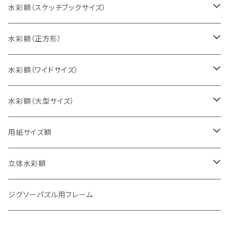
インチ判（203×254ミリ）
水彩額（スケッチブックサイズ）
八切判（242×303ミリ）
スケッチ4Ｆ（352×443ミリ）
水彩額（正方形）
太子判（288×379ミリ）
スケッチ6Ｆ（458×550ミリ）
10cm正方形（100×100ミリ）
水彩額（ワイドサイズ）
四切判（348×424ミリ）
スケッチ8Ｆ（520×595ミリ）
15cm正方形（150×150ミリ）
15×30cm
水彩額（大型サイズ）
大衣判（394×509ミリ）
スケッチ10Ｆ（595×670ミリ）
20cm正方形（200×200ミリ）
20×40cm
大判（660×850ミリ）
用紙サイズ額
半切判（424×545ミリ）
25cm正方形（250×250ミリ）
25×50cm
MO判（693×893ミリ）
B5判（182×257ミリ）
立体水彩額
三三判（455×606ミリ）
30cm正方形（300×300ミリ）
30×60cm
特全判（780×1050ミリ）
A4判（210×297ミリ）
インチ判（203×254ミリ）
ジグソーパズル用フレーム
小全紙判（509×660ミリ）
35cm正方形（350×350ミリ）
30×90cm
B4判（257×364ミリ）
八切判（242×303ミリ）