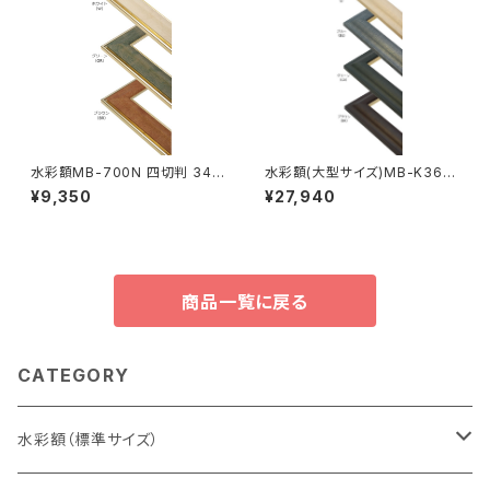
水彩額MB-700N 四切判 347
水彩額(大型サイズ)MB-K36M
×423ミリ
特全判 780×1050ミリ
¥9,350
¥27,940
商品一覧に戻る
CATEGORY
水彩額（標準サイズ）