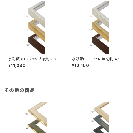
水彩額BH-E26N 大衣判 393
水彩額BH-E26N 半切判 423
×508ミリ
×545ミリ
¥11,330
¥12,100
その他の商品