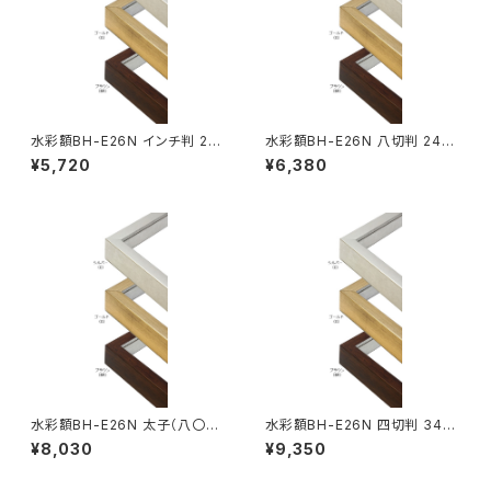
水彩額BH-E26N インチ判 20
水彩額BH-E26N 八切判 241×
3×254ミリ
302ミリ
¥5,720
¥6,380
水彩額BH-E26N 太子（八〇）
水彩額BH-E26N 四切判 347
判 287×378ミリ
×423ミリ
¥8,030
¥9,350