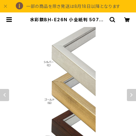
一部の商品を除き発送は8月18日以降となります
水彩額BH-E26N 小全紙判 507×6
59ミリ | 額縁の専門店アートフレー
ミングアイガ