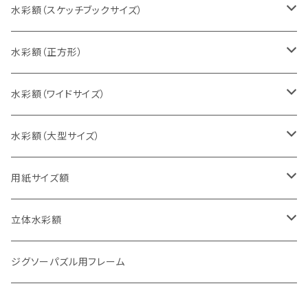
インチ判（203×254ミリ）
水彩額（スケッチブックサイズ）
八切判（242×303ミリ）
スケッチ4Ｆ（352×443ミリ）
水彩額（正方形）
太子判（288×379ミリ）
スケッチ6Ｆ（458×550ミリ）
10cm正方形（100×100ミリ）
水彩額（ワイドサイズ）
四切判（348×424ミリ）
スケッチ8Ｆ（520×595ミリ）
15cm正方形（150×150ミリ）
15×30cm
水彩額（大型サイズ）
大衣判（394×509ミリ）
スケッチ10Ｆ（595×670ミリ）
20cm正方形（200×200ミリ）
20×40cm
大判（660×850ミリ）
用紙サイズ額
半切判（424×545ミリ）
25cm正方形（250×250ミリ）
25×50cm
MO判（693×893ミリ）
B5判（182×257ミリ）
立体水彩額
三三判（455×606ミリ）
30cm正方形（300×300ミリ）
30×60cm
特全判（780×1050ミリ）
A4判（210×297ミリ）
インチ判（203×254ミリ）
ジグソーパズル用フレーム
小全紙判（509×660ミリ）
35cm正方形（350×350ミリ）
30×90cm
B4判（257×364ミリ）
八切判（242×303ミリ）