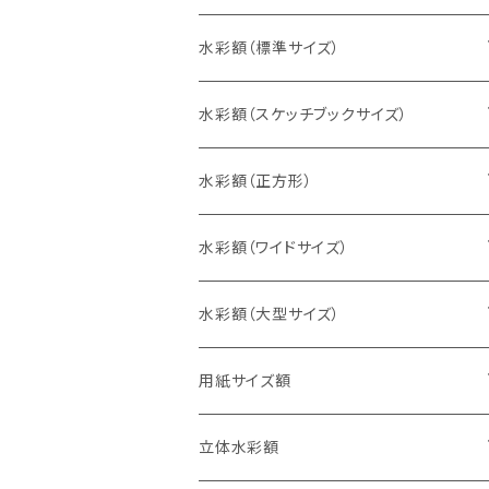
水彩額（標準サイズ）
インチ判（203×254ミリ）
水彩額（スケッチブックサイズ）
八切判（242×303ミリ）
スケッチ4Ｆ（352×443ミリ）
水彩額（正方形）
太子判（288×379ミリ）
スケッチ6Ｆ（458×550ミリ）
10cm正方形（100×100ミリ）
水彩額（ワイドサイズ）
四切判（348×424ミリ）
スケッチ8Ｆ（520×595ミリ）
15cm正方形（150×150ミリ）
15×30cm
水彩額（大型サイズ）
大衣判（394×509ミリ）
スケッチ10Ｆ（595×670ミリ）
20cm正方形（200×200ミリ）
20×40cm
大判（660×850ミリ）
用紙サイズ額
半切判（424×545ミリ）
25cm正方形（250×250ミリ）
25×50cm
MO判（693×893ミリ）
B5判（182×257ミリ）
立体水彩額