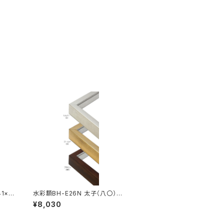
1×3
水彩額BH-E26N 太子（八〇）判
287×378ミリ
¥8,030