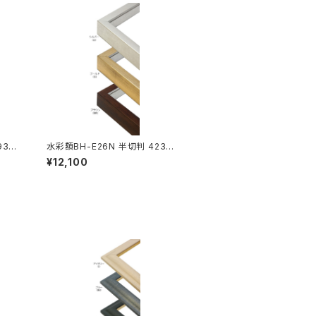
93×5
水彩額BH-E26N 半切判 423×5
45ミリ
¥12,100