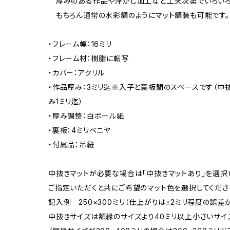
厚みのある作品や浮かし加工など工夫次第でいろいろ
もちろん通常の水彩額のようにマット額装も可能です。
・フレーム幅：16ミリ
・フレーム材：樹脂に転写
・カバー：アクリル
・作品厚み：3ミリ迄※入子と裏板間のスペースです（中
み1ミリ迄）
・厚み調整：白ボール紙
・裏板：4ミリベニヤ
・付属品：吊紐
中抜きマットが必要な場合は「中抜きマットあり」を選択
ご指定いただくと共にご希望のマット色を選択してくださ
記入例 250×300ミリ（仕上がりは±2ミリ程度の誤
中抜きサイズは額縁のサイズより40ミリ以上小さいサイ