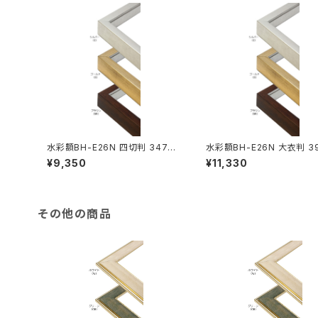
水彩額BH-E26N 四切判 347×4
水彩額BH-E26N 大衣判 3
23ミリ
08ミリ
¥9,350
¥11,330
その他の商品