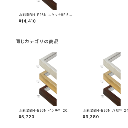
水彩額BH-E26N スケッチ8F 52
0×595ミリ
¥14,410
同じカテゴリの商品
水彩額BH-E26N インチ判 203×
水彩額BH-E26N 八切判 24
254ミリ
02ミリ
¥5,720
¥6,380