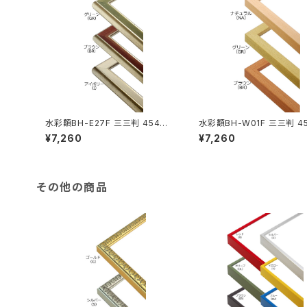
水彩額BH-E27F 三三判 454×6
水彩額BH-W01F 三三判 4
05ミリ
05ミリ
¥7,260
¥7,260
その他の商品