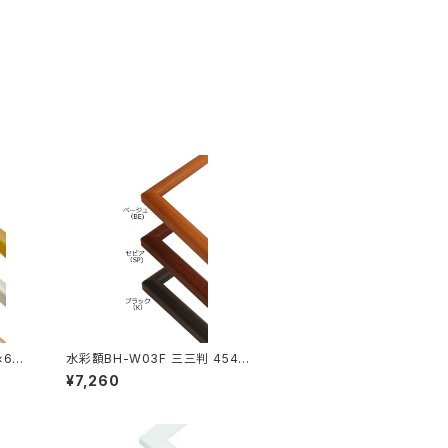
×605
水彩額BH-W03F 三三判 454×
605ミリ
¥7,260