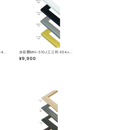
54×6
水彩額MH-510J三三判 454×6
05ミリ
¥9,900