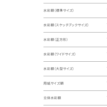
水彩額（標準サイズ）
インチ判（203×254ミリ）
水彩額（スケッチブックサイズ）
八切判（242×303ミリ）
スケッチ4Ｆ（352×443ミリ）
水彩額（正方形）
太子判（288×379ミリ）
スケッチ6Ｆ（458×550ミリ）
10cm正方形（100×100ミリ）
水彩額（ワイドサイズ）
四切判（348×424ミリ）
スケッチ8Ｆ（520×595ミリ）
15cm正方形（150×150ミリ）
15×30cm
水彩額（大型サイズ）
大衣判（394×509ミリ）
スケッチ10Ｆ（595×670ミリ）
20cm正方形（200×200ミリ）
20×40cm
大判（660×850ミリ）
用紙サイズ額
半切判（424×545ミリ）
25cm正方形（250×250ミリ）
25×50cm
MO判（693×893ミリ）
B5判（182×257ミリ）
立体水彩額