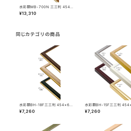
水彩額MB-700N 三三判 454×
605ミリ
¥13,310
同じカテゴリの商品
水彩額BH-18F三三判 454×605
水彩額BH-15F三三判 454
ミリ
ミリ
¥7,260
¥7,260