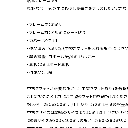
落なフレームです。
素朴な雰囲気の中にも少し豪華さをプラスしたいときな
・フレーム幅：31ミリ
・フレーム材：アルミにシート貼り
・カバー：アクリル
・作品厚み：8ミリ迄（中抜きマットを入れる場合には作品
・厚み調整：白ボール紙/4ミリハッポー
・裏板：3ミリボード裏板
・付属品：吊紐
中抜きマットが必要な場合は「中抜きマットあり」を選択
ご指定いただくと共にご希望のマット色を選択してくださ
記入例 250×300ミリ（仕上がりは±2ミリ程度の誤
中抜きサイズは額縁のサイズより40ミリ以上小さいサイ
（額縁サイズが300×400ミリの場合は260×360ミリ以