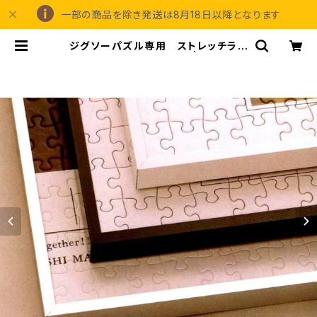
一部の商品を除き発送は8月18日以降となります
ジグソーパズル専用 ストレッチライ
ン 350×350ミリ （4C) | 額縁の専
門店アートフレーミングアイガ