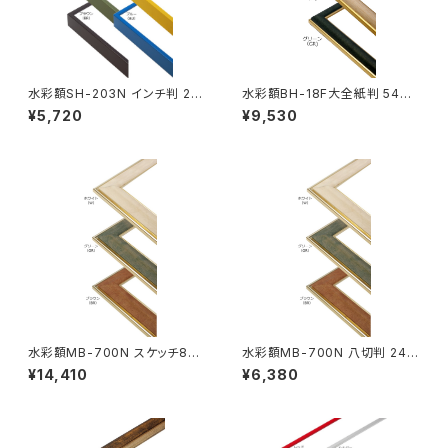
水彩額SH-203N インチ判 20
水彩額BH-18F大全紙判 544×
3×254ミリ
726ミリ
¥5,720
¥9,530
水彩額MB-700N スケッチ8F
水彩額MB-700N 八切判 241
520×595ミリ
×302ミリ
¥14,410
¥6,380