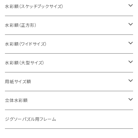
インチ判（203×254ミリ）
水彩額（スケッチブックサイズ）
八切判（242×303ミリ）
スケッチ4Ｆ（352×443ミリ）
水彩額（正方形）
太子判（288×379ミリ）
スケッチ6Ｆ（458×550ミリ）
10cm正方形（100×100ミリ）
水彩額（ワイドサイズ）
四切判（348×424ミリ）
スケッチ8Ｆ（520×595ミリ）
15cm正方形（150×150ミリ）
15×30cm
水彩額（大型サイズ）
大衣判（394×509ミリ）
スケッチ10Ｆ（595×670ミリ）
20cm正方形（200×200ミリ）
20×40cm
大判（660×850ミリ）
用紙サイズ額
半切判（424×545ミリ）
25cm正方形（250×250ミリ）
25×50cm
MO判（693×893ミリ）
B5判（182×257ミリ）
立体水彩額
三三判（455×606ミリ）
30cm正方形（300×300ミリ）
30×60cm
特全判（780×1050ミリ）
A4判（210×297ミリ）
インチ判（203×254ミリ）
ジグソーパズル用フレーム
小全紙判（509×660ミリ）
35cm正方形（350×350ミリ）
30×90cm
B4判（257×364ミリ）
八切判（242×303ミリ）