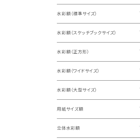
水彩額（標準サイズ）
インチ判（203×254ミリ）
水彩額（スケッチブックサイズ）
八切判（242×303ミリ）
スケッチ4Ｆ（352×443ミリ）
水彩額（正方形）
太子判（288×379ミリ）
スケッチ6Ｆ（458×550ミリ）
10cm正方形（100×100ミリ）
水彩額（ワイドサイズ）
四切判（348×424ミリ）
スケッチ8Ｆ（520×595ミリ）
15cm正方形（150×150ミリ）
15×30cm
水彩額（大型サイズ）
大衣判（394×509ミリ）
スケッチ10Ｆ（595×670ミリ）
20cm正方形（200×200ミリ）
20×40cm
大判（660×850ミリ）
用紙サイズ額
半切判（424×545ミリ）
25cm正方形（250×250ミリ）
25×50cm
MO判（693×893ミリ）
B5判（182×257ミリ）
立体水彩額