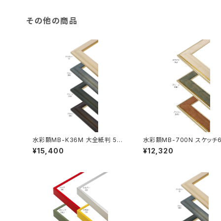
その他の商品
水彩額MB-K36M 大全紙判 54
水彩額MB-700N スケッチ6
4×726ミリ
58×550ミリ
¥15,400
¥12,320