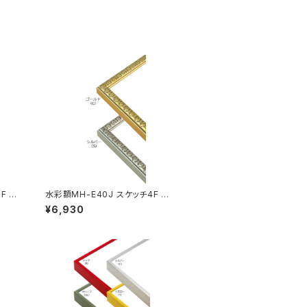
F 4
水彩額MH-E40J スケッチ4F 35
2×443ミリ
¥6,930