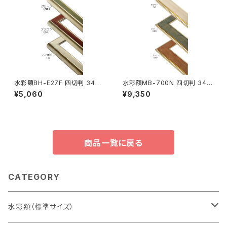
水彩額BH-E27F 四切判 347×
水彩額MB-700N 四切判 347
423ミリ
×423ミリ
¥5,060
¥9,350
商品一覧に戻る
CATEGORY
水彩額（標準サイズ）