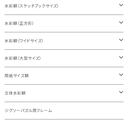
インチ判（203×254ミリ）
水彩額（スケッチブックサイズ）
八切判（242×303ミリ）
スケッチ4Ｆ（352×443ミリ）
水彩額（正方形）
太子判（288×379ミリ）
スケッチ6Ｆ（458×550ミリ）
10cm正方形（100×100ミリ）
水彩額（ワイドサイズ）
四切判（348×424ミリ）
スケッチ8Ｆ（520×595ミリ）
15cm正方形（150×150ミリ）
15×30cm
水彩額（大型サイズ）
大衣判（394×509ミリ）
スケッチ10Ｆ（595×670ミリ）
20cm正方形（200×200ミリ）
20×40cm
大判（660×850ミリ）
用紙サイズ額
半切判（424×545ミリ）
25cm正方形（250×250ミリ）
25×50cm
MO判（693×893ミリ）
B5判（182×257ミリ）
立体水彩額
三三判（455×606ミリ）
30cm正方形（300×300ミリ）
30×60cm
特全判（780×1050ミリ）
A4判（210×297ミリ）
インチ判（203×254ミリ）
ジグソーパズル用フレーム
小全紙判（509×660ミリ）
35cm正方形（350×350ミリ）
30×90cm
B4判（257×364ミリ）
八切判（242×303ミリ）