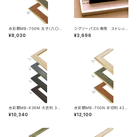
水彩額MB-700N 太子（八〇）
ジグソーパズル専用 ストレッチ
判 287×378ミリ
ライン 615×615ミリ （12ボ)
¥8,030
¥3,696
水彩額MB-K36M 大衣判 393
水彩額MB-700N 半切判 423
×508ミリ
×545ミリ
¥10,340
¥12,100