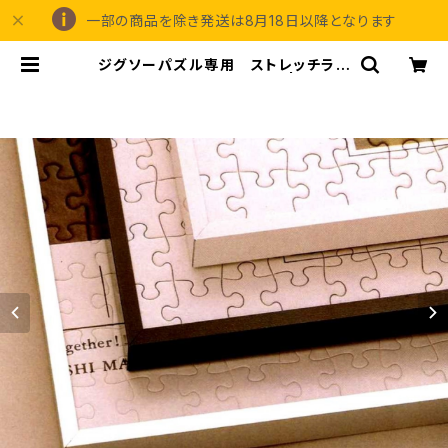
一部の商品を除き発送は8月18日以降となります
ジグソーパズル専用 ストレッチライ
ン 510×765ミリ （10TN) | 額縁の
専門店アートフレーミングアイガ